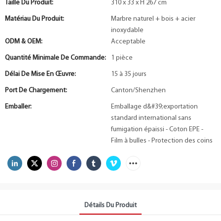
Taille Du Produit:
310 x 33 x H 267 cm
Matériau Du Produit:
Marbre naturel + bois + acier
inoxydable
ODM & OEM:
Acceptable
Quantité Minimale De Commande:
1 pièce
Délai De Mise En Œuvre:
15 à 35 jours
Port De Chargement:
Canton/Shenzhen
Emballer:
Emballage d&#39;exportation
standard international sans
fumigation épaissi - Coton EPE -
Film à bulles - Protection des coins
Détails Du Produit