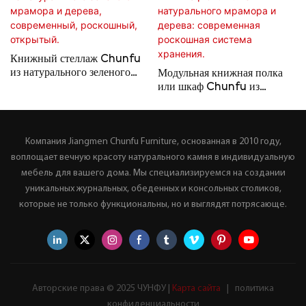
Книжный стеллаж Chunfu
из натурального зеленого
Модульная книжная полка
мрамора и дерева,
или шкаф Chunfu из
современный, роскошный,
натурального мрамора и
открытый.
дерева: современная
роскошная система
Компания Jiangmen Chunfu Furniture, основанная в 2010 году,
хранения.
воплощает вечную красоту натурального камня в индивидуальную
мебель для вашего дома. Мы специализируемся на создании
уникальных журнальных, обеденных и консольных столиков,
которые не только функциональны, но и выглядят потрясающе.
Авторские права © 2025 ЧУНФУ |
Карта сайта
|
политика
конфиденциальности