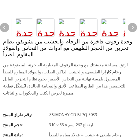
وحدة رفوف فاخرة من الرخام والخشب من تشونفو، نظام
تخزين من الحجر الطبيعي مع أدوات من النحاس والفولاذ
المقاوم للصدأ
ارتقِ بمساحة معيشتك مع وحدة الرفوف المعيارية الفاخرة، المصنوعة من
رخام كارارا
الطبيعي، والخشب الداكن الصلب، والفولاذ المقاوم للصدأ
المصقول بلمسة نهائية من النحاس الأصفر. يجمع نظام التخزين القابل
للتخصيص هذا بين الطابع الصناعي الأنيق والفخامة الخالدة، ليُشكّل قطعة
مميزة لعرض الكتب والديكورات والنباتات.
ZSJMONHY-GD-BLPQ-5039
رقم طراز المنتج:
310 × 33 × ارتفاع 267 سم
حجم المنتج:
رخام طبيعي + خشب + فولاذ مقاوم للصدأ
مادة المنتج: