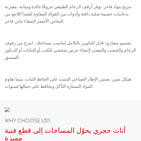
مزيج مواد فاخر: توفر أرفف الرخام الطبيعي عروقًا خالدة ومتانة، مقترنة
بدعامات خشبية صلبة دافئة وأدوات من الفولاذ المقاوم للصدأ اللامع من
النحاس الأصفر لإضفاء تباين فاخر.
تصميم معياري: قابل للتكوين بالكامل ليناسب مساحتك - امزج بين رفوف
الرخام والخشب والمعدن لإنشاء عرض شخصي للكتب أو النباتات أو الديكور
المنسق.
هيكل متين: يضمن الإطار الصناعي المثبت على الحائط الثبات، بينما تقاوم
المواد الممتازة التآكل وتحافظ على جمالها لسنوات.
WHY CHOOSE US?
أثاث حجري يحوّل المساحات إلى قطع فنية
مميزة