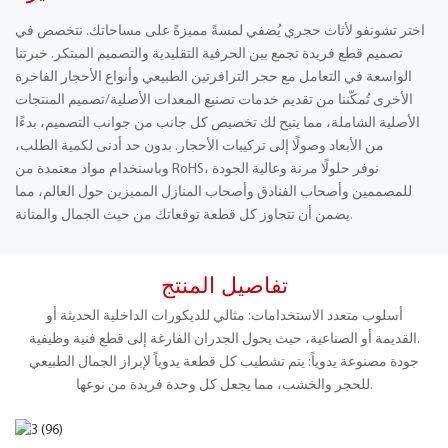
اختر تشونفو لأثاث حجري يُضفي لمسةً مميزةً على مساحاتك. نتخصص في
تصميم قطع فريدة تجمع بين الحرفية التقليدية والتصميم المبتكر. خبرتنا
الواسعة في التعامل مع حجر الترافرتين الطبيعي وأنواع الأحجار الفاخرة
الأخرى تُمكّننا من تقديم خدمات تصنيع المعدات الأصلية/تصميم المنتجات
الأصلية الشاملة، مما يتيح لك تخصيص كل جانب من جوانب التصميم، بدءًا
من الأبعاد وصولًا إلى تركيبات الأحجار. بدون حد أدنى لكمية الطلب،
وباستخدام مواد معتمدة من RoHS، نوفر حلولًا مرنة وعالية الجودة
للمصممين وأصحاب الفنادق وأصحاب المنازل المميزين حول العالم، مما
يضمن أن تتجاوز كل قطعة توقعاتك من حيث الجمال والمتانة.
تفاصيل المنتج
أسلوب متعدد الاستخدامات: مثالي للديكورات الداخلية الحديثة أو
القديمة أو الصناعية، حيث يحول الجدران الفارغة إلى قطع فنية وظيفية.
جودة مصنوعة يدوياً: يتم تشطيب كل قطعة يدوياً لإبراز الجمال الطبيعي
للحجر والخشب، مما يجعل كل وحدة فريدة من نوعها.