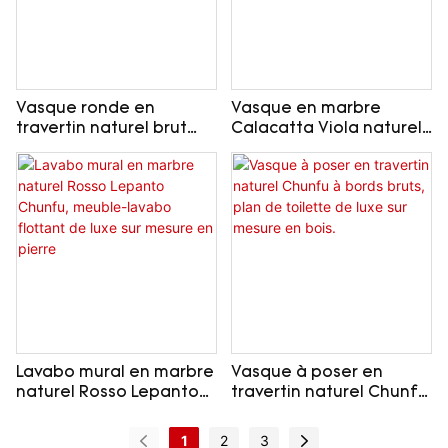
Vasque ronde en
Vasque en marbre
travertin naturel brut
Calacatta Viola naturel
Chunfu, style Wabi-
Chunfu, meuble-lavabo
Sabi, meuble-lavabo sur
suspendu de luxe en
mesure en bois massif
bois cannelé sur mesure
Lavabo mural en marbre
Vasque à poser en
naturel Rosso Lepanto
travertin naturel Chunfu
Chunfu, meuble-lavabo
à bords bruts, plan de
flottant de luxe sur
toilette de luxe sur
1
2
3