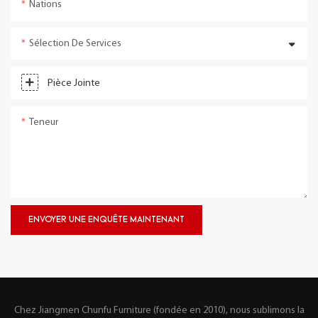
Nations
Sélection De Services
Pièce Jointe
Teneur
ENVOYER UNE ENQUÊTE MAINTENANT
Chez Jiangmen Chunfu Furniture (fondée en 2010), nous sublimons la