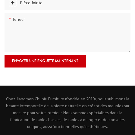
Pièce Jointe
Teneur
ENVOYER UNE ENQUÊTE MAINTENANT
Chez Jiangmen Chunfu Furniture (fondée en 2010), nous sublimons la
beauté intemporelle de la pierre naturelle en créant des meubles sur
mesure pour votre intérieur. Nous sommes spécialisés dans la
fabrication de tables basses, de tables à manger et de consoles
uniques, aussi fonctionnelles qu'esthétiques.