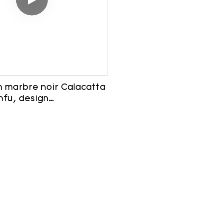
 marbre noir Calacatta
nfu, design
que en pierre pour