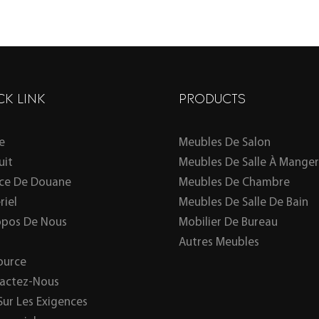
CK LINK
PRODUCTS
e
Meubles De Salon
uit
Meubles De Salle À Manger
ice De Douane
Meubles De Chambre
riel
Meubles De Salle De Bain
opos De Nous
Mobilier De Bureau
Autres Meubles
ource
actez-Nous
Sur Les Exigences