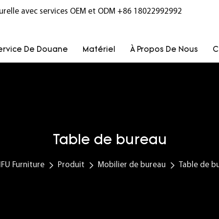
turelle avec services OEM et ODM
+86 18022992992
ervice De Douane
Matériel
À Propos De Nous
C
Table de bureau
FU Furniture
Produit
Mobilier de bureau
Table de b