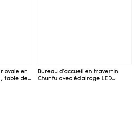
r ovale en
Bureau d'accueil en travertin
, table de
Chunfu avec éclairage LED
ne et
personnalisable pour bureau
lpturale