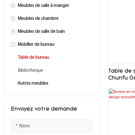
+
Meubles de salle à manger
table d&#39;appoint
+
Meubles de chambre
Table basse
Table à manger
+
Meubles de salle de bain
Table console
Buffet
Table de nuit
-
Mobilier de bureau
Meuble TV
Coiffeuse
meuble-lavabo de salle de bain
Cadre de cheminée
Miroir sur pied
Miroir de salle de bain
Table de bureau
Articles de décoration
Bibliothèque
Table de 
Chunfu G
Autres meubles
antique, 
luxueux, i
manger ou
Envoyez votre demande
Nom