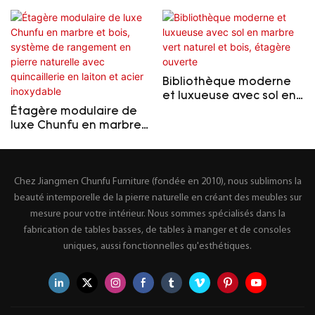
Bibliothèque moderne
et luxueuse avec sol en
marbre vert naturel et
Étagère modulaire de
bois, étagère ouverte
luxe Chunfu en marbre
et bois, système de
rangement en pierre
naturelle avec
Chez Jiangmen Chunfu Furniture (fondée en 2010), nous sublimons la
quincaillerie en laiton et
acier inoxydable
beauté intemporelle de la pierre naturelle en créant des meubles sur
mesure pour votre intérieur. Nous sommes spécialisés dans la
fabrication de tables basses, de tables à manger et de consoles
uniques, aussi fonctionnelles qu'esthétiques.