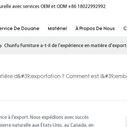
turelle avec services OEM et ODM
+86 18022992992
ervice De Douane
Matériel
À Propos De Nous
C
Chunfu Furniture a-t-il de l'expérience en matière d'expor
matière d&#39;exportation ? Comment est l&#39;emb
ence à l'export. Nous expédions avec succès
erre naturelle aux États-Unis, au Canada, en