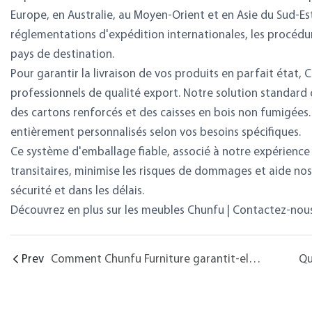
Europe, en Australie, au Moyen-Orient et en Asie du Sud-Es
réglementations d'expédition internationales, les procéd
pays de destination.
Pour garantir la livraison de vos produits en parfait état, 
professionnels de qualité export. Notre solution standar
des cartons renforcés et des caisses en bois non fumigé
entièrement personnalisés selon vos besoins spécifiques.
Ce système d'emballage fiable, associé à notre expérience 
transitaires, minimise les risques de dommages et aide no
sécurité et dans les délais.
Découvrez en plus sur les meubles Chunfu
|
Contactez-nous p
Prev
Comment Chunfu Furniture garantit-elle la qualité de ses produits ? Chunfu Furniture dispose-t-elle d’un processus de contrôle qualité ?