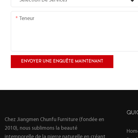
Sélection De Services
Teneur
ENVOYER UNE ENQUÊTE MAINTENANT
QUI
Chez Jiangmen Chunfu Furniture (fondée en
2010), nous sublimons la beauté
Hom
intemporelle de la pierre naturelle en créant