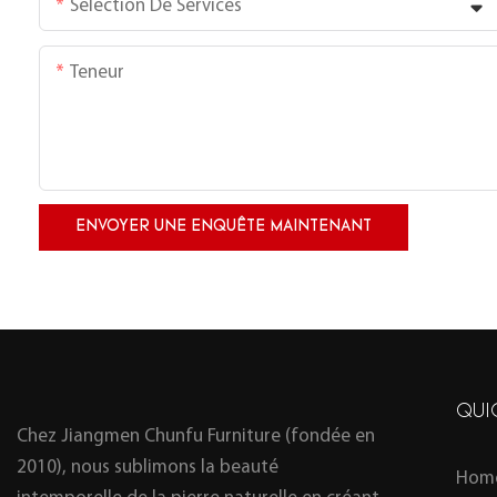
Sélection De Services
Teneur
ENVOYER UNE ENQUÊTE MAINTENANT
QUI
Chez Jiangmen Chunfu Furniture (fondée en
2010), nous sublimons la beauté
Hom