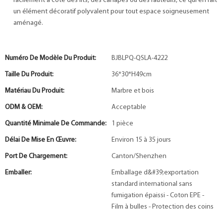
facilement à côté des lits, des canapés ou des fauteuils, ce qui en fait
un élément décoratif polyvalent pour tout espace soigneusement
aménagé.
Numéro De Modèle Du Produit:
BJBLPQ-QSLA-4222
Taille Du Produit:
36*30*H49cm
Matériau Du Produit:
Marbre et bois
ODM & OEM:
Acceptable
Quantité Minimale De Commande:
1 pièce
Délai De Mise En Œuvre:
Environ 15 à 35 jours
Port De Chargement:
Canton/Shenzhen
Emballer:
Emballage d&#39;exportation
standard international sans
fumigation épaissi - Coton EPE -
Film à bulles - Protection des coins