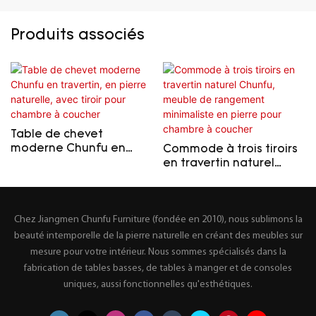
Produits associés
Table de chevet
moderne Chunfu en
Commode à trois tiroirs
travertin, en pierre
en travertin naturel
naturelle, avec tiroir
Chunfu, meuble de
pour chambre à coucher
rangement minimaliste
en pierre pour chambre
Chez Jiangmen Chunfu Furniture (fondée en 2010), nous sublimons la
à coucher
beauté intemporelle de la pierre naturelle en créant des meubles sur
mesure pour votre intérieur. Nous sommes spécialisés dans la
fabrication de tables basses, de tables à manger et de consoles
uniques, aussi fonctionnelles qu'esthétiques.