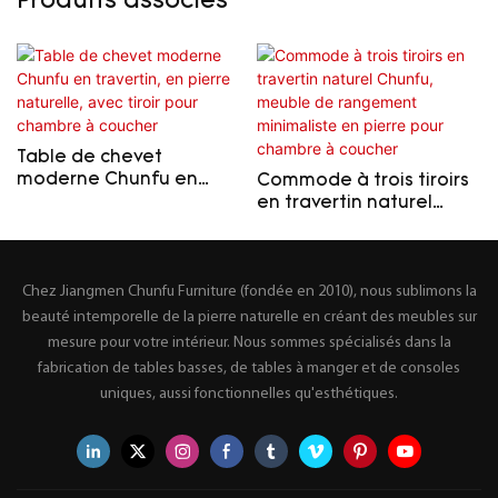
Produits associés
Table de chevet
moderne Chunfu en
Commode à trois tiroirs
travertin, en pierre
en travertin naturel
naturelle, avec tiroir
Chunfu, meuble de
pour chambre à coucher
rangement minimaliste
en pierre pour chambre
Chez Jiangmen Chunfu Furniture (fondée en 2010), nous sublimons la
à coucher
beauté intemporelle de la pierre naturelle en créant des meubles sur
mesure pour votre intérieur. Nous sommes spécialisés dans la
fabrication de tables basses, de tables à manger et de consoles
uniques, aussi fonctionnelles qu'esthétiques.