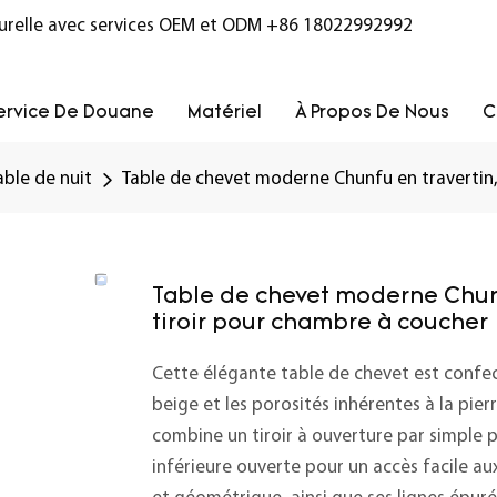
turelle avec services OEM et ODM
+86 18022992992
ervice De Douane
Matériel
À Propos De Nous
C
able de nuit
Table de chevet moderne Chunfu en travertin, 
Table de chevet moderne Chunfu
tiroir pour chambre à coucher
Cette élégante table de chevet est confect
beige et les porosités inhérentes à la pie
combine un tiroir à ouverture par simple 
inférieure ouverte pour un accès facile aux