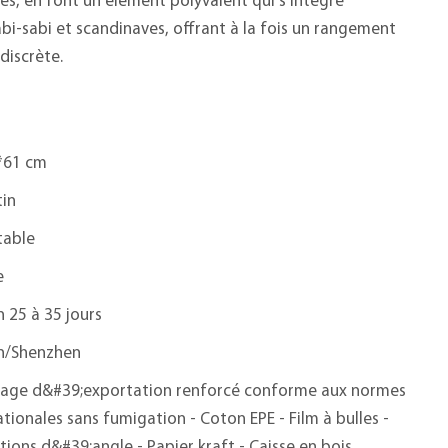
es, en font un élément polyvalent qui s'intègre
i-sabi et scandinaves, offrant à la fois un rangement
discrète.
*61 cm
tin
table
e
n 25 à 35 jours
n/Shenzhen
age d&#39;exportation renforcé conforme aux normes
ationales sans fumigation - Coton EPE - Film à bulles -
tions d&#39;angle - Papier kraft - Caisse en bois