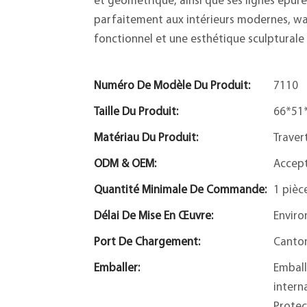
et géométrique, ainsi que ses lignes épuré
parfaitement aux intérieurs modernes, wab
fonctionnel et une esthétique sculpturale 
Numéro De Modèle Du Produit:
7110
Taille Du Produit:
66*51
Matériau Du Produit:
Traver
ODM & OEM:
Accep
Quantité Minimale De Commande:
1 pièc
Délai De Mise En Œuvre:
Enviro
Port De Chargement:
Canto
Emballer:
Emball
intern
Protec