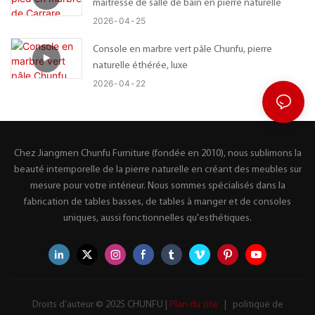
maîtresse de salle de bain en pierre naturelle
2026
04
25
Console en marbre vert pâle Chunfu, pierre
naturelle éthérée, luxe
2026
04
22
Chez Jiangmen Chunfu Furniture (fondée en 2010), nous sublimons la
beauté intemporelle de la pierre naturelle en créant des meubles sur
mesure pour votre intérieur. Nous sommes spécialisés dans la
fabrication de tables basses, de tables à manger et de consoles
uniques, aussi fonctionnelles qu'esthétiques.
Droits d'auteur © 2025 CHUNFU |
Plan du site
|
politique de