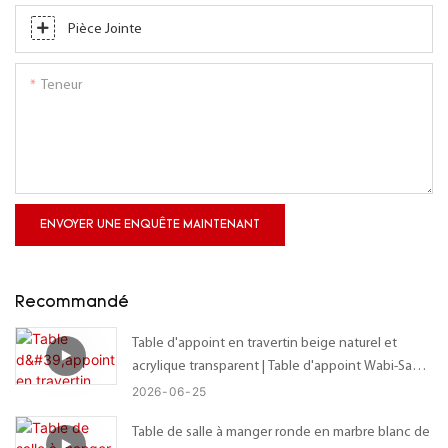
Pièce Jointe
Teneur
ENVOYER UNE ENQUÊTE MAINTENANT
Recommandé
Table d'appoint en travertin beige naturel et
acrylique transparent | Table d'appoint Wabi-Sabi
sur mesure avec plateau organique irrégulier –
2026
06
25
Dimensions personnalisables
Table de salle à manger ronde en marbre blanc de