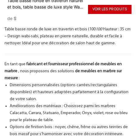
Table basse ronde en travertin naturel
et bois, table basse de luxe style Wabi
VOIR LES PRODUITS
Sabi
de
$
Table basse ronde de luxe en travertin et bois (100
100
Hauteur : 35 cm
– Design wabi-sabi, plateau en pierre naturelle, durable et facile à
nettoyer. Idéal pour une décoration de salon haut de gamme.
En tant que
fabricant et fournisseur professionnel de meubles en
marbre
, nous proposons des solutions
de meubles en marbre sur
mesure
:
Dimensions personnalisées (options carrées/rectangulaires
disponibles) et hauteurs adaptées parfaitement à la configuration
de votre salon.
Améliorations des matériaux : Choisissez parmi les marbres
Calacatta, Carrara, Statuario, Emperador, Onyx, violet, rose ou bleu
pour le plateau de table.
Options de finition bois : noyer, chêne, frêne ou autres teintes de
bois massif pour s’harmoniser avec votre décoration intérieure.