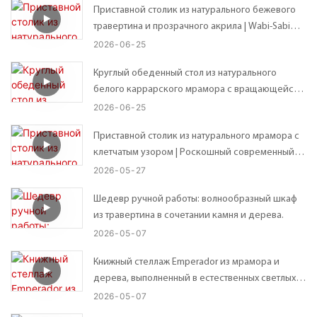
Приставной столик из натурального бежевого
травертина и прозрачного акрила | Wabi-Sabi
Custom Organic Неправильной формы
2026
06
25
столешница – возможны индивидуальные
Круглый обеденный стол из натурального
размеры
белого каррарского мрамора с вращающейся
подставкой Lazy Susan.
2026
06
25
Приставной столик из натурального мрамора с
клетчатым узором | Роскошный современный
приставной столик – 41*41*В56 см
2026
05
27
Шедевр ручной работы: волнообразный шкаф
из травертина в сочетании камня и дерева.
2026
05
07
Книжный стеллаж Emperador из мрамора и
дерева, выполненный в естественных светлых и
темных тонах, в современном стиле, с открытой
2026
05
07
конструкцией.