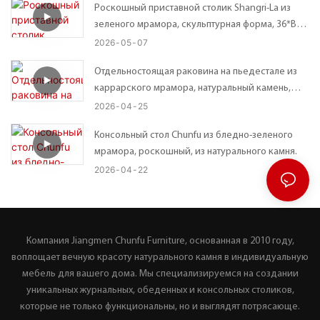
Роскошный приставной столик Shangri-La из
зеленого мрамора, скульптурная форма, 36*В45
см.
2026
05
07
Отдельностоящая раковина на пьедестале из
каррарского мрамора, натуральный камень,
эффектный элемент декора для ванной
2026
04
25
комнаты.
Консольный стол Chunfu из бледно-зеленого
мрамора, роскошный, из натурального камня.
2026
04
22
Компания Jiangmen Chunfu Furniture, основанная в 2010 году,
воплощает вечную красоту натурального камня в индивидуальную
мебель для вашего дома. Мы специализируемся на создании
уникальных журнальных, обеденных и консольных столиков,
которые не только функциональны, но и выглядят потрясающе.