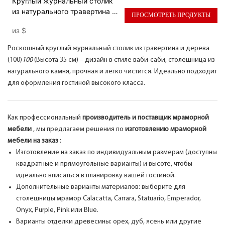
Круглый журнальный столик
из натурального травертина и
ПРОСМОТРЕТЬ ПРОДУКТЫ
дерева, роскошный
из
$
центральный столик в стиле
Ваби-Саби.
Роскошный круглый журнальный столик из травертина и дерева
(100)
100
(Высота 35 см) – дизайн в стиле ваби-саби, столешница из
натурального камня, прочная и легко чистится. Идеально подходит
для оформления гостиной высокого класса.
Как профессиональный
производитель и поставщик мраморной
мебели
, мы предлагаем решения по
изготовлению мраморной
мебели на заказ
:
Изготовление на заказ по индивидуальным размерам (доступны
квадратные и прямоугольные варианты) и высоте, чтобы
идеально вписаться в планировку вашей гостиной.
Дополнительные варианты материалов: выберите для
столешницы мрамор Calacatta, Carrara, Statuario, Emperador,
Onyx, Purple, Pink или Blue.
Варианты отделки древесины: орех, дуб, ясень или другие