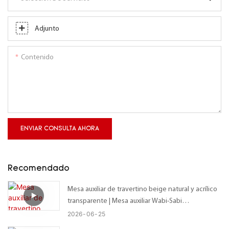
Adjunto
Contenido
ENVIAR CONSULTA AHORA
Recomendado
Mesa auxiliar de travertino beige natural y acrílico
transparente | Mesa auxiliar Wabi-Sabi
personalizada con tablero irregular orgánico –
2026
06
25
Tamaño personalizado disponible