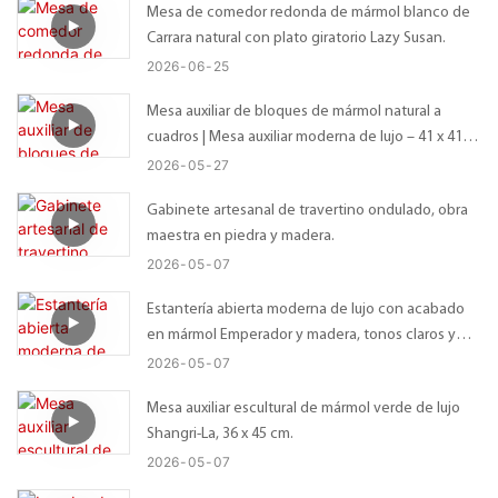
Mesa de comedor redonda de mármol blanco de
Carrara natural con plato giratorio Lazy Susan.
2026
06
25
Mesa auxiliar de bloques de mármol natural a
cuadros | Mesa auxiliar moderna de lujo – 41 x 41 x
56 cm
2026
05
27
Gabinete artesanal de travertino ondulado, obra
maestra en piedra y madera.
2026
05
07
Estantería abierta moderna de lujo con acabado
en mármol Emperador y madera, tonos claros y
oscuros.
2026
05
07
Mesa auxiliar escultural de mármol verde de lujo
Shangri-La, 36 x 45 cm.
2026
05
07