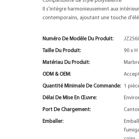
Compatibilité de style polyvalente
Il s'intègre harmonieusement aux intérieur
contemporains, ajoutant une touche d'élé
Numéro De Modèle Du Produit:
JZ256
Taille Du Produit:
90 x H
Matériau Du Produit:
Marbre
ODM & OEM:
Accep
Quantité Minimale De Commande:
1 pièc
Délai De Mise En Œuvre:
Enviro
Port De Chargement:
Canto
Emballer:
Emball
fumiga
coins