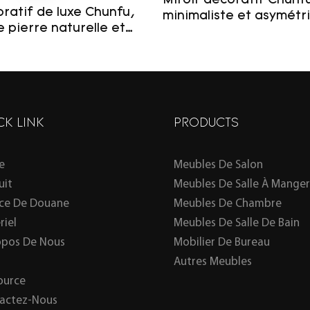
Miroir décoratif Chun
oratif de luxe Chunfu,
minimaliste et asymétr
 pierre naturelle et
cadre en travertin pour
 toute la longueur,
bain
bre à coucher
CK LINK
PRODUCTS
e
Meubles De Salon
uit
Meubles De Salle À Manger
ice De Douane
Meubles De Chambre
riel
Meubles De Salle De Bain
opos De Nous
Mobilier De Bureau
Autres Meubles
ource
actez-Nous