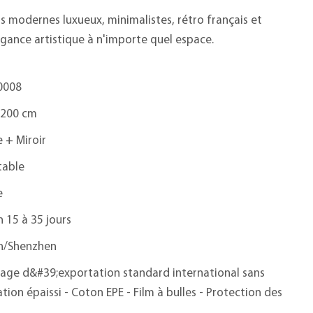
s modernes luxueux, minimalistes, rétro français et
gance artistique à n'importe quel espace.
0008
 200 cm
 + Miroir
table
e
n 15 à 35 jours
n/Shenzhen
age d&#39;exportation standard international sans
tion épaissi - Coton EPE - Film à bulles - Protection des