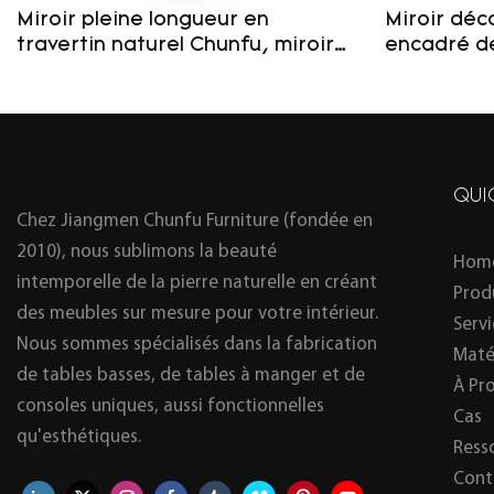
Miroir pleine longueur en
Miroir déc
travertin naturel Chunfu, miroir
encadré de
en pierre à vagues irrégulières
arqué, sur
pour magasin de vêtements ou
pour cham
chambre à coucher
QUI
Chez Jiangmen Chunfu Furniture (fondée en
2010), nous sublimons la beauté
Hom
intemporelle de la pierre naturelle en créant
Prod
des meubles sur mesure pour votre intérieur.
Serv
Nous sommes spécialisés dans la fabrication
Maté
de tables basses, de tables à manger et de
À Pr
consoles uniques, aussi fonctionnelles
Cas
qu'esthétiques.
Ress
Cont