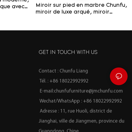
fu moderne,
Miroir sur pied en marbre Chunfu,
ique avec
miroir de luxe arqué, miroir
 salle de
Calacatta Viola pour cabine
d'essayage
GET IN TOUCH WITH US
Contact : Chunfu Liang
Tél. : +86 18022992992
E-mail:
chunfufurniture@jmchunfu.com
Wechat/WhatsApp : +86 18022992992
Adresse : 11, rue Huoli, district de
Jianghai, ville de Jiangmen, province du
Guangdong, Chine