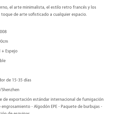
o, el arte minimalista, el estilo retro francés y los
oque de arte sofisticado a cualquier espacio.
008
00cm
 + Espejo
ble
or de 15-35 días
/Shenzhen
e de exportación estándar internacional de fumigación
e engrosamiento - Algodón EPE - Paquete de burbujas -
ción de esquinas