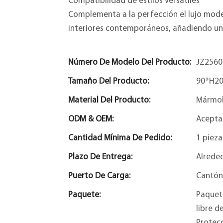
Compatibilidad de estilos versátiles
Complementa a la perfección el lujo modern
interiores contemporáneos, añadiendo un t
Número De Modelo Del Producto:
JZ2560
Tamaño Del Producto:
90*H2
Material Del Producto:
Mármol
ODM & OEM:
Acepta
Cantidad Mínima De Pedido:
1 pieza
Plazo De Entrega:
Alreded
Puerto De Carga:
Cantón
Paquete:
Paquet
libre d
Protec