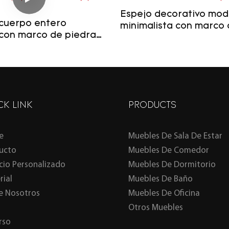
Espejo decorativo mo
 cuerpo entero
minimalista con marco 
con marco de piedra
de travertino de Chunf
unfu, espejo
baño.
 de lujo para
.
CK LINK
PRODUCTS
e
Muebles De Sala De Estar
ucto
Muebles De Comedor
icio Personalizado
Muebles De Dormitorio
rial
Muebles De Baño
e Nosotros
Muebles De Oficina
Otros Muebles
rso