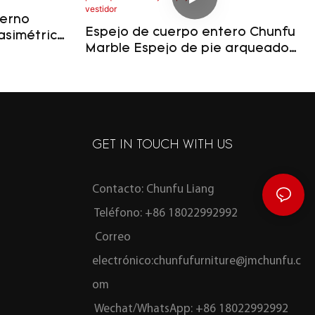
derno
Espejo de cuerpo entero Chunfu
asimétrico
Marble Espejo de pie arqueado
u para
de lujo Espejo Calacatta Viola
Para vestidor
GET IN TOUCH WITH US
Contacto: Chunfu Liang
Teléfono: +86 18022992992
Correo
electrónico:
chunfufurniture@jmchunfu.c
om
Wechat/WhatsApp: +86 18022992992