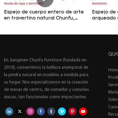
Espejo de cuerpo entero de arte
Espejo de
en travertino natural Chunfu,
arqueado 
espejo de piedra con ondas
natural Ch
irregulares para tienda de ropa o
decorativo
dormitorio.
dormitorio
QUI
En Jiangmen Chunfu Furniture (fundada en
2010), convertimos la belleza atemporal de
Hom
la piedra natural en muebles a medida para
Prod
su hogar. Nos especializamos en la creación
Serv
de mesas de centro, de comedor y consolas
Mate
únicas, tan funcionales como impactantes.
Sobr
Caso
Recu