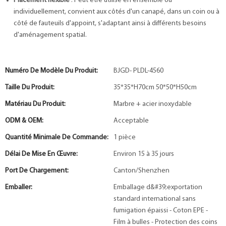
Placement flexible
: Peut être utilisé en ensemble ou
individuellement, convient aux côtés d'un canapé, dans un coin ou à
côté de fauteuils d'appoint, s'adaptant ainsi à différents besoins
d'aménagement spatial.
Numéro De Modèle Du Produit:
BJGD- PLDL-4560
Taille Du Produit:
35*35*H70cm 50*50*H50cm
Matériau Du Produit:
Marbre + acier inoxydable
ODM & OEM:
Acceptable
Quantité Minimale De Commande:
1 pièce
Délai De Mise En Œuvre:
Environ 15 à 35 jours
Port De Chargement:
Canton/Shenzhen
Emballer:
Emballage d&#39;exportation
standard international sans
fumigation épaissi - Coton EPE -
Film à bulles - Protection des coins