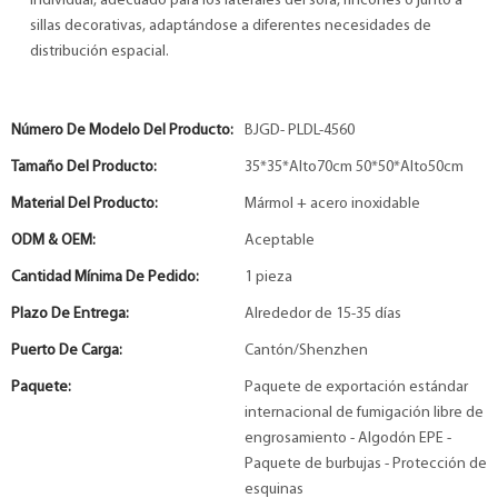
individual, adecuado para los laterales del sofá, rincones o junto a
sillas decorativas, adaptándose a diferentes necesidades de
distribución espacial.
Número De Modelo Del Producto:
BJGD- PLDL-4560
Tamaño Del Producto:
35*35*Alto70cm 50*50*Alto50cm
Material Del Producto:
Mármol + acero inoxidable
ODM & OEM:
Aceptable
Cantidad Mínima De Pedido:
1 pieza
Plazo De Entrega:
Alrededor de 15-35 días
Puerto De Carga:
Cantón/Shenzhen
Paquete:
Paquete de exportación estándar
internacional de fumigación libre de
engrosamiento - Algodón EPE -
Paquete de burbujas - Protección de
esquinas