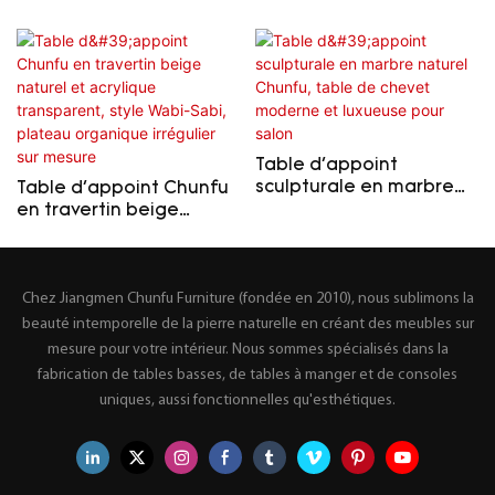
Table d'appoint
sculpturale en marbre
Table d'appoint Chunfu
naturel Chunfu, table de
en travertin beige
chevet moderne et
naturel et acrylique
luxueuse pour salon
transparent, style Wabi-
Sabi, plateau organique
Chez Jiangmen Chunfu Furniture (fondée en 2010), nous sublimons la
irrégulier sur mesure
beauté intemporelle de la pierre naturelle en créant des meubles sur
mesure pour votre intérieur. Nous sommes spécialisés dans la
fabrication de tables basses, de tables à manger et de consoles
uniques, aussi fonctionnelles qu'esthétiques.