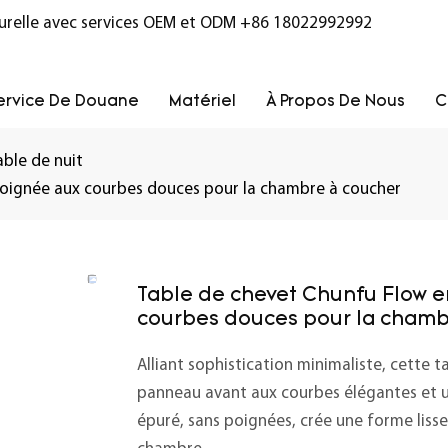
turelle avec services OEM et ODM
+86 18022992992
ervice De Douane
Matériel
À Propos De Nous
C
able de nuit
 poignée aux courbes douces pour la chambre à coucher
Table de chevet Chunfu Flow e
courbes douces pour la chamb
Alliant sophistication minimaliste, cette 
panneau avant aux courbes élégantes et un
épuré, sans poignées, crée une forme liss