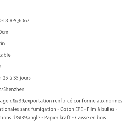
-DCBPQ6067
0cm
tin
table
e
n 25 à 35 jours
n/Shenzhen
age d&#39;exportation renforcé conforme aux normes
ationales sans fumigation - Coton EPE - Film à bulles -
tions d&#39;angle - Papier kraft - Caisse en bois