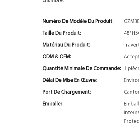
chambre.
Numéro De Modèle Du Produit:
GZMBD
Taille Du Produit:
48*H5
Matériau Du Produit:
Traver
ODM & OEM:
Accep
Quantité Minimale De Commande:
1 pièc
Délai De Mise En Œuvre:
Enviro
Port De Chargement:
Canto
Emballer:
Emball
intern
Protec