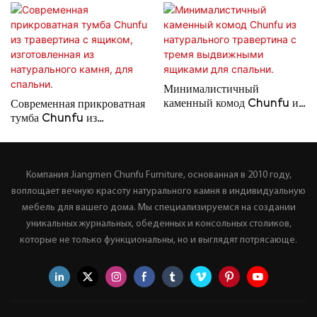
Минималистичный
каменный комод Chunfu из
Современная прикроватная
натурального травертина с
тумба Chunfu из
тремя выдвижными
травертина с ящиком,
ящиками для спальни.
изготовленная из
натурального камня, для
Компания Jiangmen Chunfu Furniture, основанная в 2010 году,
спальни.
воплощает вечную красоту натурального камня в индивидуальную
мебель для вашего дома. Мы специализируемся на создании
уникальных журнальных, обеденных и консольных столиков,
которые не только функциональны, но и выглядят потрясающе.