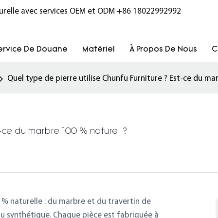
turelle avec services OEM et ODM
+86 18022992992
ervice De Douane
Matériel
À Propos De Nous
C
Quel type de pierre utilise Chunfu Furniture ? Est-ce du ma
t-ce du marbre 100 % naturel ?
 % naturelle : du marbre et du travertin de
riau synthétique. Chaque pièce est fabriquée à