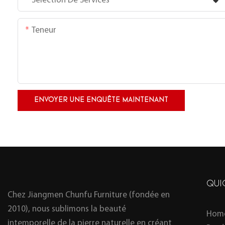
Sélection De Services
Teneur
ENVOYER UNE ENQUÊTE MAINTENANT
QUI
Chez Jiangmen Chunfu Furniture (fondée en
2010), nous sublimons la beauté
Hom
intemporelle de la pierre naturelle en créant