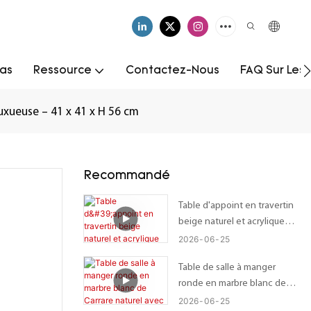
as
Ressource
Contactez-Nous
FAQ Sur Les
uxueuse – 41 x 41 x H 56 cm
Recommandé
Table d'appoint en travertin
beige naturel et acrylique
transparent | Table d'appoint
2026
06
25
Wabi-Sabi sur mesure avec
Table de salle à manger
plateau organique irrégulier –
ronde en marbre blanc de
Dimensions personnalisables
Carrare naturel avec plateau
2026
06
25