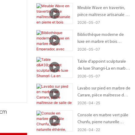
tournant Lazy Susan.
Meuble Wave en travertin,
pièce maîtresse artisanale en
pierre et bois
2026
05
07
Bibliothèque moderne de
luxe en marbre et bois
Emperador, avec éclairage
2026
05
07
naturel et ombrage.
Table d'appoint sculpturale
de luxe Shangri-La en marbre
vert 36*H45cm
2026
05
07
Lavabo sur pied en marbre de
Carrare, pièce maîtresse de
salle de bain en pierre
2026
04
25
naturelle
 cm
Console en marbre vert pâle
Chunfu, pierre naturelle
éthérée, luxe
2026
04
22