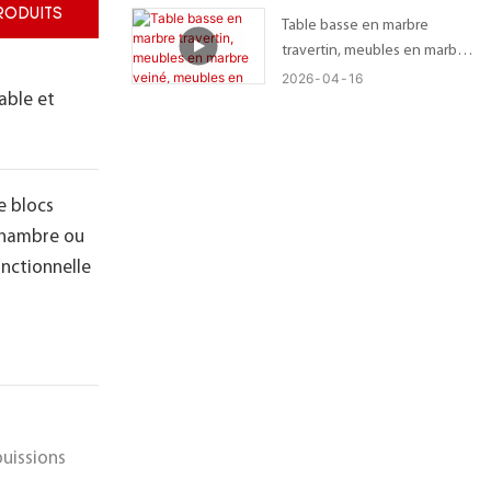
RODUITS
Table basse en marbre
travertin, meubles en marbre
veiné, meubles en marbre
2026
04
16
able et
poli
e blocs
 chambre ou
onctionnelle
puissions