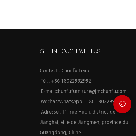
GET IN TOUCH WITH US
Contact : Chunfu Liang
Tél. : +86 18022992992
E-mail:
chunfufurniture@jmchunfu.com
Wechat/WhatsApp : +86 18022992992
Adresse : 11, rue Huoli, district de
Jianghai, ville de Jiangmen, province du
Guangdong, Chine