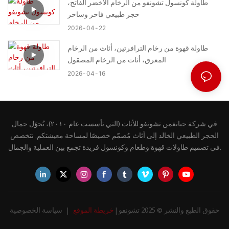
طاولة كونسول تشونفو من الرخام الأخضر الفاتح،
حجر طبيعي فاخر وساحر
2026
04
22
طاولة قهوة من رخام الترافرتين، أثاث من الرخام
المعرق، أثاث من الرخام المصقول
2026
04
16
في شركة جيانغمن تشونفو للأثاث (التي تأسست عام ٢٠١٠)، نُحوّل جمال
الحجر الطبيعي الخالد إلى أثاث مُصمّم خصيصًا لمساحة معيشتكم. نتخصص
في تصميم طاولات قهوة وطعام وكونسول فريدة تجمع بين العملية والجمال.
حقوق الطبع والنشر © 2025 تشونفو |
خريطة الموقع
|
سياسة الخصوصية