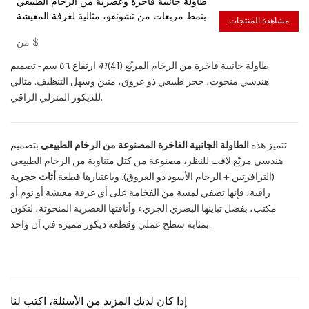
طاولة جانبية فاخرة وعصرية من الرخام الطبيعي
بنمط مربعات من تشونفو، مثالية لغرفة المعيشة
مشاهدة المنتجات
$
من
طاولة جانبية فاخرة من الرخام المربّع (41)
41
ارتفاع ٥٦ سم - تصميم
هندسي منحوت، حجر طبيعي ذو عروق، متين وسهل التنظيف. مثالي
للديكور المنزلي الراقي.
تتميز هذه
الطاولة الجانبية الفاخرة المصنوعة من الرخام الطبيعي
بتصميم
هندسي مربّع لافت للنظر، مصنوعة من كتل متناوبة من الرخام الطبيعي
(الترافرتين + الرخام الأسود ذو العروق). وباعتبارها قطعة
أثاث حجرية
راقية، فإنها تضفي لمسة من الفخامة على أي غرفة معيشة أو نوم أو
مكتب، بفضل تباينها البصري الجريء وأناقتها العصرية المنحوتة، لتكون
بمثابة سطح عملي وقطعة ديكور مميزة في آن واحد.
إذا كان لديك المزيد من الأسئلة، اكتب لنا