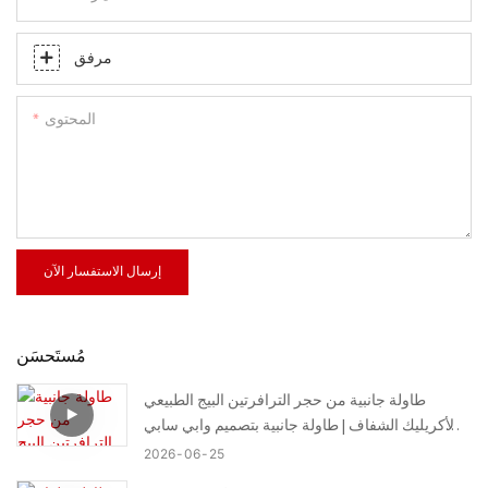
مرفق
المحتوى
إرسال الاستفسار الآن
مُستَحسَن
طاولة جانبية من حجر الترافرتين البيج الطبيعي
والأكريليك الشفاف | طاولة جانبية بتصميم وابي سابي
العضوي غير المنتظم - تتوفر أحجام حسب الطلب
2026
06
25