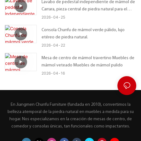
Lavabo de pedestal independiente de mármol de
Carrara, pieza central de piedra natural para el
baño.
2026
04
25
Consola Chunfu de mármol verde pálido, lujo
etéreo de piedra natural.
2026
04
22
Mesa de centro de mármol travertino Muebles de
mármol veteado Muebles de mármol pulido
2026
04
16
En Jiangmen Chunfu Furniture (fundada en 2010), convertimos la
belleza atemporal de la piedra natural en muebles a medida para su
hogar. Nos especializamos en la creación de mesas de centro, de
comedor y consolas únicas, tan funcionales como impactantes.