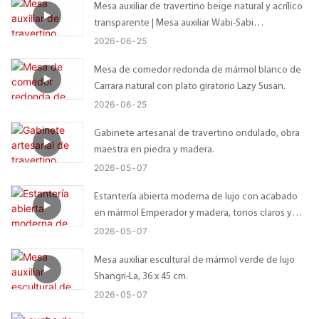
Mesa auxiliar de travertino beige natural y acrílico
transparente | Mesa auxiliar Wabi-Sabi
personalizada con tablero irregular orgánico –
2026
06
25
Tamaño personalizado disponible
Mesa de comedor redonda de mármol blanco de
Carrara natural con plato giratorio Lazy Susan.
2026
06
25
Gabinete artesanal de travertino ondulado, obra
maestra en piedra y madera.
2026
05
07
Estantería abierta moderna de lujo con acabado
en mármol Emperador y madera, tonos claros y
oscuros.
2026
05
07
Mesa auxiliar escultural de mármol verde de lujo
Shangri-La, 36 x 45 cm.
2026
05
07