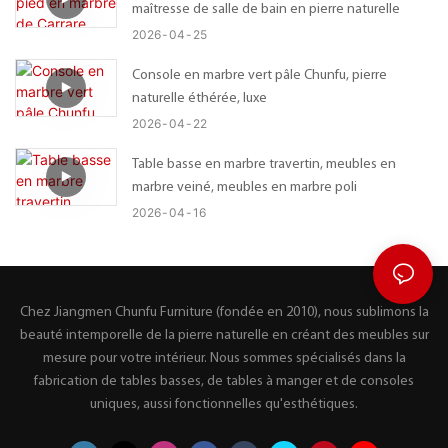
maîtresse de salle de bain en pierre naturelle
2026
04
25
Console en marbre vert pâle Chunfu, pierre
naturelle éthérée, luxe
2026
04
22
Table basse en marbre travertin, meubles en
marbre veiné, meubles en marbre poli
2026
04
16
Chez Jiangmen Chunfu Furniture (fondée en 2010), nous sublimons la
beauté intemporelle de la pierre naturelle en créant des meubles sur
mesure pour votre intérieur. Nous sommes spécialisés dans la
fabrication de tables basses, de tables à manger et de consoles
uniques, aussi fonctionnelles qu'esthétiques.