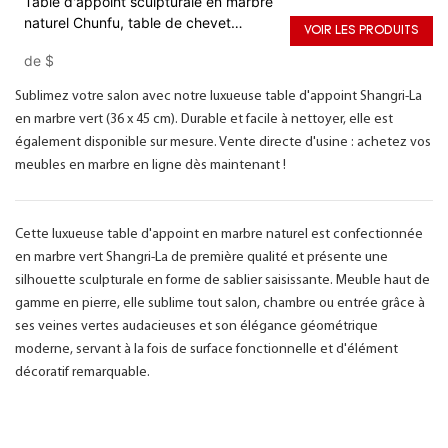
Table d'appoint sculpturale en marbre
naturel Chunfu, table de chevet
VOIR LES PRODUITS
moderne et luxueuse pour salon
de
$
Sublimez votre salon avec notre luxueuse table d'appoint Shangri-La
en marbre vert (36 x 45 cm). Durable et facile à nettoyer, elle est
également disponible sur mesure. Vente directe d'usine : achetez vos
meubles en marbre en ligne dès maintenant !
Cette luxueuse table d'appoint en marbre naturel est confectionnée
en marbre vert Shangri-La de première qualité et présente une
silhouette sculpturale en forme de sablier saisissante. Meuble haut de
gamme en pierre, elle sublime tout salon, chambre ou entrée grâce à
ses veines vertes audacieuses et son élégance géométrique
moderne, servant à la fois de surface fonctionnelle et d'élément
décoratif remarquable.