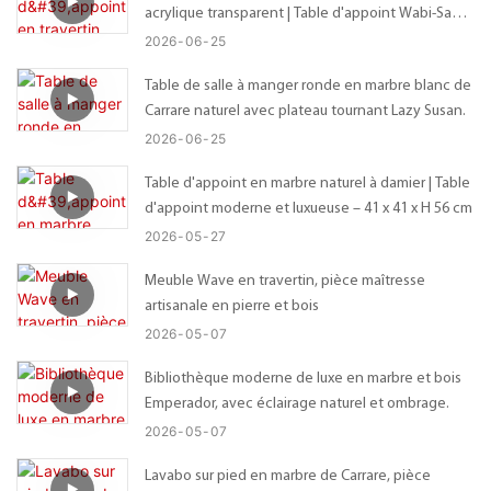
acrylique transparent | Table d'appoint Wabi-Sabi
sur mesure avec plateau organique irrégulier –
2026
06
25
Dimensions personnalisables
Table de salle à manger ronde en marbre blanc de
Carrare naturel avec plateau tournant Lazy Susan.
2026
06
25
Table d'appoint en marbre naturel à damier | Table
d'appoint moderne et luxueuse – 41 x 41 x H 56 cm
2026
05
27
Meuble Wave en travertin, pièce maîtresse
artisanale en pierre et bois
2026
05
07
Bibliothèque moderne de luxe en marbre et bois
Emperador, avec éclairage naturel et ombrage.
2026
05
07
Lavabo sur pied en marbre de Carrare, pièce