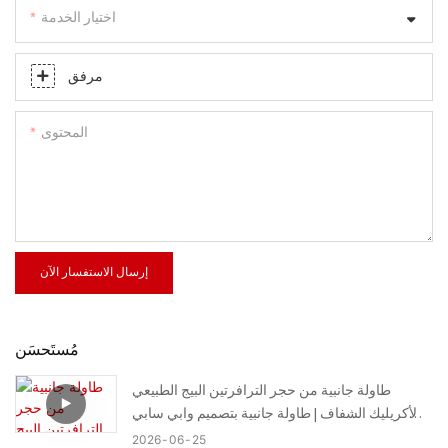
اختيار الخدمة
مرفق
المحتوى
إرسال الاستفسار الآن
مُستَحسَن
طاولة جانبية من حجر الترافرتين البيج الطبيعي
والأكريليك الشفاف | طاولة جانبية بتصميم وابي سابي
العضوي غير المنتظم - تتوفر أحجام حسب الطلب
2026
06
25