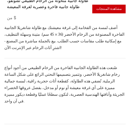
طاولة جانبية منحوتة من الرخام الطبيعي تشونفو،
طاولة جانبية فاخرة وعصرية لغرفة المعيشة
مشاهدة المنتجات
$
من
أضف لمسة من الفخامة إلى غرفة معيشتك مع طاولة شانغريلا الجانبية
الفاخرة المصنوعة من الرخام الأخضر (36 × 45 سم). متينة وسهلة التنظيف،
مع إمكانية طلب مقاسات حسب الطلب. بيع بالجملة مباشرة من المصنع -
اشترِ أثاث الرخام عبر الإنترنت الآن!
صُنعت هذه الطاولة الجانبية الفاخرة من الرخام الطبيعي من أجود أنواع
رخام شانغريلا الأخضر، وتتميز بتصميمها النحتي الرائع على شكل الساعة
الرملية. تُضفي هذه الطاولة، كقطعة أثاث حجرية راقية، لمسة جمالية
مميزة على أي غرفة معيشة أو نوم أو مدخل، بفضل عروقها الخضراء
الجريئة وأناقتها الهندسية العصرية، لتكون سطحًا عمليًا وقطعة ديكور مميزة
في آن واحد.