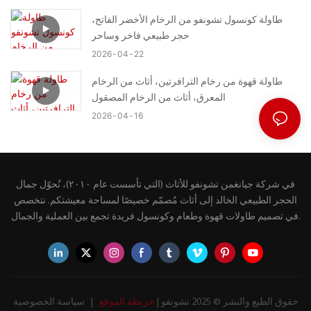
طاولة كونسول تشونفو من الرخام الأخضر الفاتح،
حجر طبيعي فاخر وساحر
2026
04
22
طاولة قهوة من رخام الترافرتين، أثاث من الرخام
المعرق، أثاث من الرخام المصقول
2026
04
16
في شركة جيانغمن تشونفو للأثاث (التي تأسست عام ٢٠١٠)، نُحوّل جمال
الحجر الطبيعي الخالد إلى أثاث مُصمّم خصيصًا لمساحة معيشتكم. نتخصص
في تصميم طاولات قهوة وطعام وكونسول فريدة تجمع بين العملية والجمال.
حقوق الطبع والنشر © 2025 تشونفو |
خريطة الموقع
|
سياسة الخصوصية