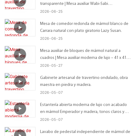
transparente | Mesa auxiliar Wabi-Sabi
personalizada con tablero irregular orgánico –
2026
06
25
Tamaño personalizado disponible
Mesa de comedor redonda de mármol blanco de
Carrara natural con plato giratorio Lazy Susan.
2026
06
25
Mesa auxiliar de bloques de mármol natural a
cuadros | Mesa auxiliar moderna de lujo – 41 x 41 x
56 cm
2026
05
27
Gabinete artesanal de travertino ondulado, obra
maestra en piedra y madera.
2026
05
07
Estantería abierta moderna de lujo con acabado
en mármol Emperador y madera, tonos claros y
oscuros.
2026
05
07
Lavabo de pedestal independiente de mármol de