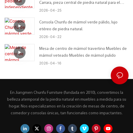
Carrara, pieza central de piedra natural para el
baño.
2026
04
25
Consola Chunfu de mármol verde pálido, lujo
etéreo de piedra natural.
2026
04
22
Mesa de centro de mármol travertino Muebles de
mármol veteado Muebles de mármol pulido
2026
04
16
En Jiangmen Chunfu Furniture (fundada en 2010), convertimos la
belleza atemporal de la piedra natural en muebles a medida para su
hogar. Nos especializamos en la creación de mesas de centro, de
comedor y consolas únicas, tan funcionales como impactantes.