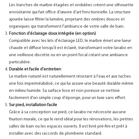
Les tranches de marbre étagées et ondulées créent une silhouette
envoûtante qui fait office d'œuvre d'art fonctionnelle. La structure
ajourée laisse filtrer la lumière, projetant des ombres douces et
organiques qui transforment l'ambiance de votre salle de bain.
Fonction d'éclairage doux intégrée (en option)
Compatible avec les kits d'éclairage LED, le marbre émet une lueur
chaude et diffuse lorsqu'il est éclairé, transformant votre lavabo en
une veilleuse discrète ou en un point focal créant une ambiance
particulière.
Durable et facile d'entretien
Le marbre naturel est naturellement résistant à l'eau et aux taches
une fois imperméabilisé, ce qui lui assure une beauté durable même
en milieu humide. Sa surface lisse et non poreuse se nettoie
facilement d'un simple coup d'éponge, pour un luxe sans effort.
Sur pied, installation facile
Grâce à sa conception sur pied, ce lavabo ne nécessite aucune
fixation murale, ce qui le rend idéal pour les rénovations, les petites
salles de bain ou les espaces ouverts. Il est livré pré-fini et prêt à
installer avec des raccords de plomberie standard.