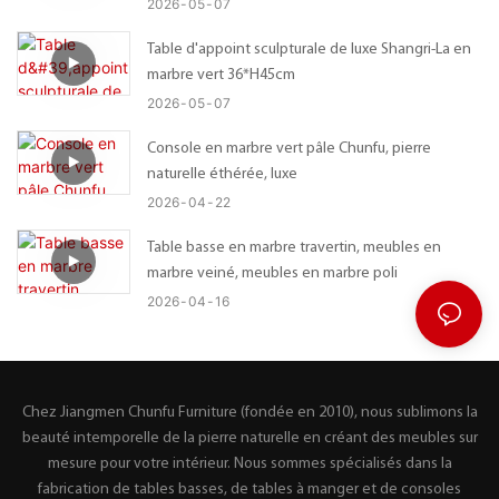
2026
05
07
Table d'appoint sculpturale de luxe Shangri-La en
marbre vert 36*H45cm
2026
05
07
Console en marbre vert pâle Chunfu, pierre
naturelle éthérée, luxe
2026
04
22
Table basse en marbre travertin, meubles en
marbre veiné, meubles en marbre poli
2026
04
16
Chez Jiangmen Chunfu Furniture (fondée en 2010), nous sublimons la
beauté intemporelle de la pierre naturelle en créant des meubles sur
mesure pour votre intérieur. Nous sommes spécialisés dans la
fabrication de tables basses, de tables à manger et de consoles