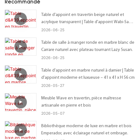
Recommandé
Table d'appoint en travertin beige naturel et
acrylique transparent | Table d'appoint Wabi-Sabi
sur mesure avec plateau organique irrégulier –
2026
06
25
Dimensions personnalisables
Table de salle à manger ronde en marbre blanc de
Carrare naturel avec plateau tournant Lazy Susan.
2026
06
25
Table d'appoint en marbre naturel à damier | Table
d'appoint moderne et luxueuse – 41 x 41 x H 56 cm
2026
05
27
Meuble Wave en travertin, pièce maîtresse
artisanale en pierre et bois
2026
05
07
Bibliothèque moderne de luxe en marbre et bois
Emperador, avec éclairage naturel et ombrage.