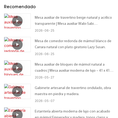
Recomendado
Mesa auxiliar de travertino beige natural y acrílico
transparente | Mesa auxiliar Wabi-Sabi
personalizada con tablero irregular orgánico –
2026
06
25
Tamaño personalizado disponible
Mesa de comedor redonda de mármol blanco de
Carrara natural con plato giratorio Lazy Susan.
2026
06
25
Mesa auxiliar de bloques de mármol natural a
cuadros | Mesa auxiliar moderna de lujo – 41 x 41 x
56 cm
2026
05
27
Gabinete artesanal de travertino ondulado, obra
maestra en piedra y madera.
2026
05
07
Estantería abierta moderna de lujo con acabado
en mármol Emperador y madera, tonos claros y