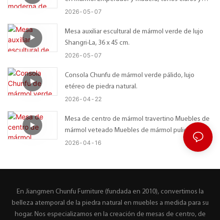
oscuros.
2026
05
07
Mesa auxiliar escultural de mármol verde de lujo
Shangri-La, 36 x 45 cm.
2026
05
07
Consola Chunfu de mármol verde pálido, lujo
etéreo de piedra natural.
2026
04
22
Mesa de centro de mármol travertino Muebles de
mármol veteado Muebles de mármol pulido
2026
04
16
En Jiangmen Chunfu Furniture (fundada en 2010), convertimos la
belleza atemporal de la piedra natural en muebles a medida para su
hogar. Nos especializamos en la creación de mesas de centro, de