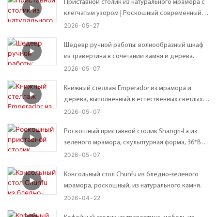
Приставной столик из натурального мрамора с
клетчатым узором | Роскошный современный
приставной столик – 41*41*В56 см
2026
05
27
Шедевр ручной работы: волнообразный шкаф
из травертина в сочетании камня и дерева.
2026
05
07
Книжный стеллаж Emperador из мрамора и
дерева, выполненный в естественных светлых и
темных тонах, в современном стиле, с открытой
2026
05
07
конструкцией.
Роскошный приставной столик Shangri-La из
зеленого мрамора, скульптурная форма, 36*В45
см.
2026
05
07
Консольный стол Chunfu из бледно-зеленого
мрамора, роскошный, из натурального камня.
2026
04
22