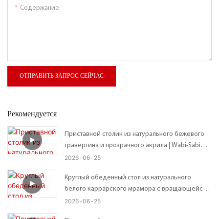
Содержание
ОТПРАВИТЬ ЗАПРОС СЕЙЧАС
Рекомендуется
Приставной столик из натурального бежевого
травертина и прозрачного акрила | Wabi-Sabi
Custom Organic Неправильной формы
2026
06
25
столешница – возможны индивидуальные
Круглый обеденный стол из натурального
размеры
белого каррарского мрамора с вращающейся
подставкой Lazy Susan.
2026
06
25