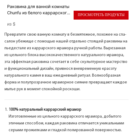
Раковина для ванной комнаты
Chunfu из белого каррарского
ПРОСМОТРЕТЬ ПРОДУКТЫ
мрамора, отдельно стоящая,
из
$
скульптурная, из натурального
камня.
Превратите свою ванную комнату в безмятежное, похожее на спа-
салон убежище с помощью нашей отдельно стоящей раковины на
пьедестале из каррарского мрамора ручной работы. Вырезанная
из цельного блока высококачественного натурального мрамора,
эта эффектная раковина сочетает в себе скульптурное мастерство
и функциональный дизайн, привнося вневременную красоту
натурального камня в ваш ежедневный ритуал. Волнообразная
форма и полупрозрачное мраморное сияние превращают каждое
мытье рук в момент спокойной роскоши.
100% натуральный каррарский мрамор
Изготовленные из цельного каррарского мрамора, добытого
этичным способом, каждая раковина отличается уникальными
серыми прожилками и гладкой полированной поверхностью.