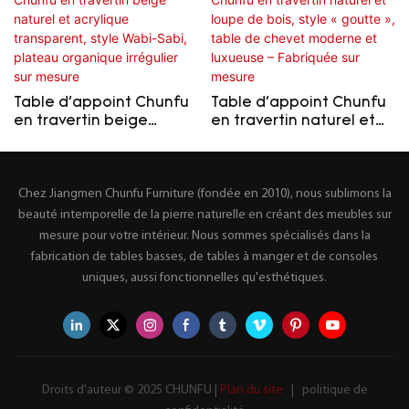
Table d'appoint Chunfu
Table d'appoint Chunfu
en travertin beige
en travertin naturel et
naturel et acrylique
loupe de bois, style
transparent, style Wabi-
« goutte », table de
Sabi, plateau organique
chevet moderne et
Chez Jiangmen Chunfu Furniture (fondée en 2010), nous sublimons la
irrégulier sur mesure
luxueuse – Fabriquée
sur mesure
beauté intemporelle de la pierre naturelle en créant des meubles sur
mesure pour votre intérieur. Nous sommes spécialisés dans la
fabrication de tables basses, de tables à manger et de consoles
uniques, aussi fonctionnelles qu'esthétiques.
Droits d'auteur © 2025 CHUNFU |
Plan du site
|
politique de