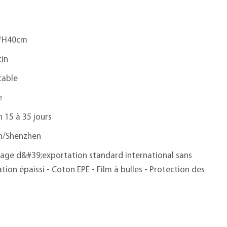
*H40cm
tin
table
e
n 15 à 35 jours
n/Shenzhen
age d&#39;exportation standard international sans
tion épaissi - Coton EPE - Film à bulles - Protection des