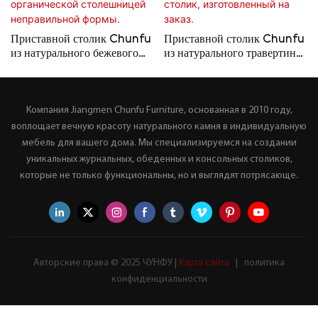
Приставной столик Chunfu
Приставной столик Chunfu
из натурального бежевого
из натурального травертина
травертина и прозрачного
и каповой древесины в стиле
акрила, изготовленный на
«капельный» – роскошный
заказ в стиле ваби-саби, с
современный столик,
Компания Jiangmen Chunfu Furniture, основанная в 2010 году,
органической столешницей
изготовленный на заказ.
неправильной формы.
воплощает вечную красоту натурального камня в индивидуальную
мебель для вашего дома. Мы специализируемся на создании
уникальных журнальных, обеденных и консольных столиков,
которые не только функциональны, но и выглядят потрясающе.
Авторские права © 2025 ЧУНФУ |
Карта сайта
|
политика
конфиденциальности