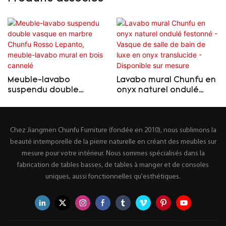
Meuble-lavabo
Lavabo mural Chunfu en
suspendu double
onyx naturel ondulé
vasque en marbre
festonné - Vasque de
Chunfu Rosso Lepanto,
salle de bain de luxe en
meuble-lavabo mural en
onyx translucide -
Chez Jiangmen Chunfu Furniture (fondée en 2010), nous sublimons la
bois cannelé
Disponible sur mesure
beauté intemporelle de la pierre naturelle en créant des meubles sur
mesure pour votre intérieur. Nous sommes spécialisés dans la
fabrication de tables basses, de tables à manger et de consoles
uniques, aussi fonctionnelles qu'esthétiques.