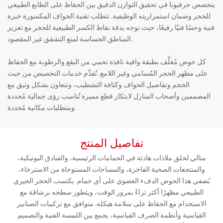
يتخصص حرفيونا في تحقيق التوازن الدقيق بين الحفاظ على الطابع الطبيعي
للحجر وضمان استمراريته الوظيفية. تتطلب تقنية الحواف المكسورة خبرة
فنية وحسًا فنيًا رفيعًا، حيث نوجه بدقة نقاط الكسر الطبيعية للحجر مع تعزيز
المناطق الحساسة لمنع التشقق غير المقصود.
كل حوض مُغلَّف بطبقة واقية نافذة تحمي من البقع والرطوبة مع الحفاظ
على مظهر الحجر المُسامي وغير اللامع. نُقدِّم خدمات التخصيص من حيث
الحجم وتفاصيل الحواف وكثافة التشطيب، ونتعاون بشكل وثيق مع
المصممين وأصحاب المنازل لابتكار قطع مميزة تُناسب رؤى جمالية مُحددة
ومتطلبات مكانية مُحددة.
تفاصيل المنتج
مثالي لخلق ملاذات هادئة في الحمامات الرئيسية، والفنادق البوتيكية،
والمنتجعات الصحية الفاخرة، والمساحات المستوحاة من الاسترخاء،
يُضفي هذا الحوض الدفء العضوي على أي حمام. يكتسب الحجر الجيري
الطبيعي مظهرًا أكثر ثراءً بمرور الوقت، ويتطور سطحه برشاقة مع
الاستخدام مع الحفاظ على سلامة هيكله. متوافق مع تركيبات الصنابير
القياسية وأنظمة الصرف القياسية، يجمع بين اللمسة الفنية والتصميم