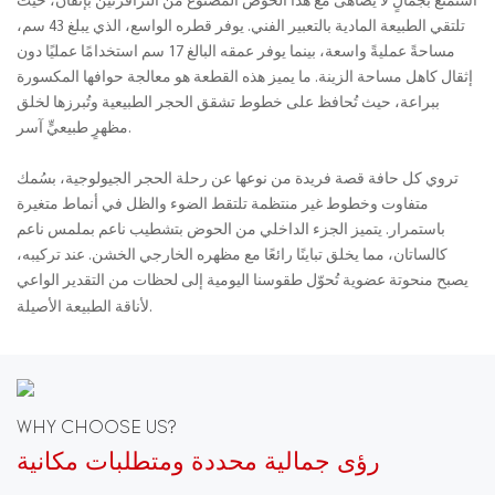
استمتع بجمالٍ لا يُضاهى مع هذا الحوض المصنوع من الترافرتين بإتقان، حيث
تلتقي الطبيعة المادية بالتعبير الفني. يوفر قطره الواسع، الذي يبلغ 43 سم،
مساحةً عمليةً واسعة، بينما يوفر عمقه البالغ 17 سم استخدامًا عمليًا دون
إثقال كاهل مساحة الزينة. ما يميز هذه القطعة هو معالجة حوافها المكسورة
ببراعة، حيث تُحافظ على خطوط تشقق الحجر الطبيعية وتُبرزها لخلق
مظهرٍ طبيعيٍّ آسر.
تروي كل حافة قصة فريدة من نوعها عن رحلة الحجر الجيولوجية، بسُمك
متفاوت وخطوط غير منتظمة تلتقط الضوء والظل في أنماط متغيرة
باستمرار. يتميز الجزء الداخلي من الحوض بتشطيب ناعم بملمس ناعم
كالساتان، مما يخلق تباينًا رائعًا مع مظهره الخارجي الخشن. عند تركيبه،
يصبح منحوتة عضوية تُحوّل طقوسنا اليومية إلى لحظات من التقدير الواعي
لأناقة الطبيعة الأصيلة.
WHY CHOOSE US?
رؤى جمالية محددة ومتطلبات مكانية