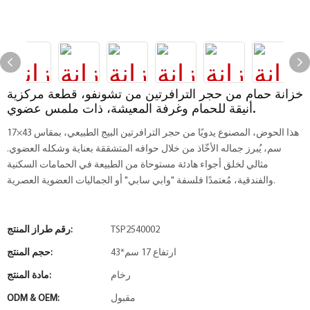
خزانة حمام من حجر الترافرتين من تشونفو، قطعة مركزية
أنيقة للحمام وغرفة المعيشة، ذات ملمس عضوي.
هذا الحوض، المصنوع يدويًا من حجر الترافرتين البيج الطبيعي، بمقاس 43×17
سم، يُبرز جماله الأخّاذ من خلال حوافه المتشققة بعناية وشكله العضوي.
مثالي لخلق أجواء هادئة مستوحاة من الطبيعة في الحمامات السكنية
والفندقية، مُعتمدًا فلسفة "وابي سابي" أو الجماليات العضوية العصرية.
TSP2540002
رقم طراز المنتج:
43*ارتفاع 17 سم
حجم المنتج:
رخام
مادة المنتج:
مقبول
ODM & OEM: