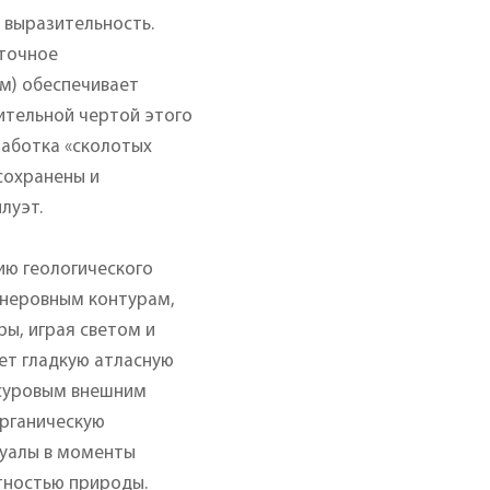
 выразительность.
аточное
см) обеспечивает
чительной чертой этого
работка «сколотых
 сохранены и
луэт.
ию геологического
 неровным контурам,
ы, играя светом и
ет гладкую атласную
 суровым внешним
органическую
туалы в моменты
тностью природы.