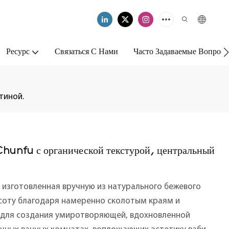
Ресурс
Связаться С Нами
Часто Задаваемые Вопрос
тиной.
 Chunfu с органической текстурой, центральный
 изготовленная вручную из натурального бежевого
соту благодаря намеренно сколотым краям и
 для создания умиротворяющей, вдохновленной