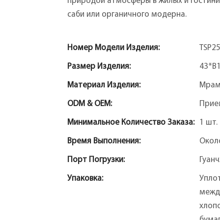
природой атмосферы в жилых и гостини
саби или органичного модерна.
Номер Модели Изделия:
TSP2
Размер Изделия:
43*В
Материал Изделия:
Мра
ODM & OEM:
Прие
Минимальное Количество Заказа:
1 шт.
Время Выполнения:
Окол
Порт Погрузки:
Гуан
Упаковка:
Упло
межд
хлопо
бума