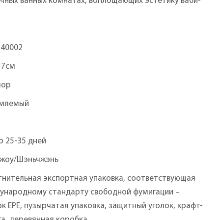
чных ванных комнатах, воплощающих эстетику ваби-
540002
17см
мор
млемый
о 25-35 дней
чжоу/Шэньчжэнь
тнительная экспортная упаковка, соответствующая
ународному стандарту свободной фумигации –
к EPE, пузырчатая упаковка, защитный уголок, крафт-
га, деревянная коробка