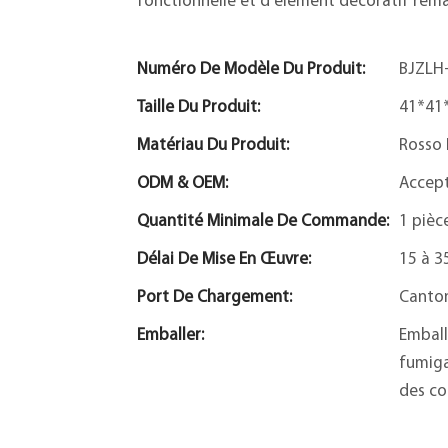
fonctionnelle et d'élément décoratif rem
Numéro De Modèle Du Produit:
BJZLH
Taille Du Produit:
41*41
Matériau Du Produit:
Rosso 
ODM & OEM:
Accep
Quantité Minimale De Commande:
1 pièc
Délai De Mise En Œuvre:
15 à 3
Port De Chargement:
Canto
Emballer:
Emball
fumiga
des co