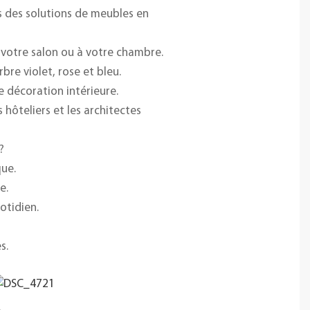
s des solutions de meubles en
votre salon ou à votre chambre.
bre violet, rose et bleu.
e décoration intérieure.
 hôteliers et les architectes
?
ue.
e.
otidien.
s.