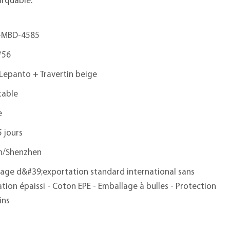
arquable.
-MBD-4585
*56
Lepanto + Travertin beige
table
e
5 jours
n/Shenzhen
age d&#39;exportation standard international sans
tion épaissi - Coton EPE - Emballage à bulles - Protection
ins