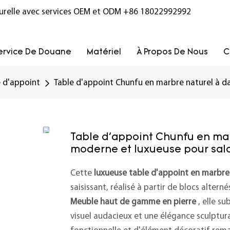
turelle avec services OEM et ODM
+86 18022992992
ervice De Douane
Matériel
À Propos De Nous
C
e d'appoint
Table d'appoint Chunfu en marbre naturel à d
Table d'appoint Chunfu en mar
moderne et luxueuse pour sal
Cette
luxueuse table d'appoint en marbre
saisissant, réalisé à partir de blocs altern
Meuble haut de gamme en pierre
, elle s
visuel audacieux et une élégance sculptura