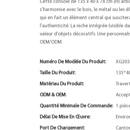
Cette console de 135 x 40 x 78 cm (H) arbo
s'harmonise avec le bois, le métal ou les é
qui en fait un élément central qui susciter
l'authenticité. La niche intégrée (visible 
valeur d'objets décoratifs. Une personnali
OEM/ODM.
Numéro De Modèle Du Produit:
XG203
Taille Du Produit:
135*4
Matériau Du Produit:
Traver
ODM & OEM:
Accep
Quantité Minimale De Commande:
1 pièc
Délai De Mise En Œuvre:
Enviro
Port De Chargement:
Canto