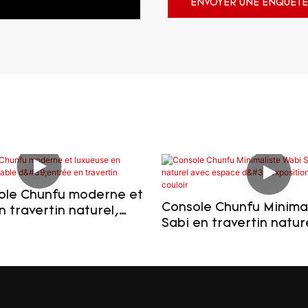
ENVOYER UNE ENQUÊTE
ole Chunfu moderne et
Console Chunfu Minimal
n travertin naturel,
Sabi en travertin natur
trée en travertin
espace d'exposition po
et couloir