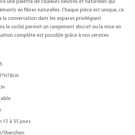
re une palette de couleurs neutres et naturelles qui
léments en fibres naturelles. Chaque pièce est unique, ce
a la conversation dans les espaces privilégiant
dans le socle) permet un rangement discret ou la mise en
sation complète est possible grâce à nos services
5
0*H78cm
tin
table
e
n 15 à 35 jours
n/Shenzhen