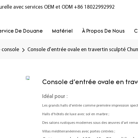
turelle avec services OEM et ODM
+86 18022992992
ervice De Douane
Matériel
À Propos De Nous
C
e console
Console d'entrée ovale en travertin sculpté Chun
Console d'entrée ovale en trav
Idéal pour :
Les grands halls d'entrée comme première impression specta
Halls d'hôtels de luxe avec sol en marbre ;
Des salons rustiques modernes sous des œuvres d'art remar
Villas méditerranéennes avec portes cintrées ;