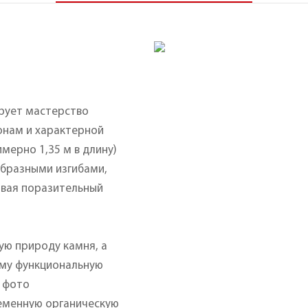
ирует мастерство
онам и характерной
мерно 1,35 м в длину)
образными изгибами,
вая поразительный
ую природу камня, а
ему функциональную
а фото
еменную органическую