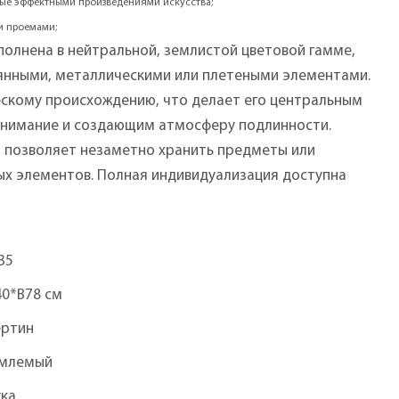
ные эффектными произведениями искусства;
и проемами;
полнена в нейтральной, землистой цветовой гамме,
вянными, металлическими или плетеными элементами.
ескому происхождению, что делает его центральным
нимание и создающим атмосферу подлинности.
) позволяет незаметно хранить предметы или
ных элементов. Полная индивидуализация доступна
35
40*В78 см
ертин
млемый
ука