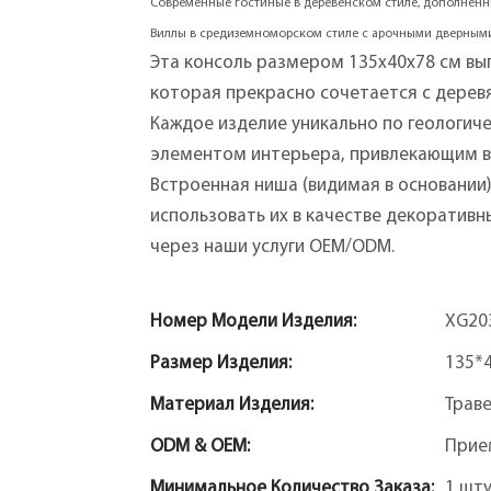
Современные гостиные в деревенском стиле, дополнен
Виллы в средиземноморском стиле с арочными дверным
Эта консоль размером 135х40х78 см вы
которая прекрасно сочетается с дере
Каждое изделие уникально по геологич
элементом интерьера, привлекающим в
Встроенная ниша (видимая в основании
использовать их в качестве декоратив
через наши услуги OEM/ODM.
Номер Модели Изделия:
XG20
Размер Изделия:
135*
Материал Изделия:
Трав
ODM & OEM:
Прие
Минимальное Количество Заказа:
1 шт