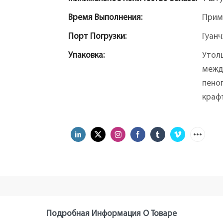
Время Выполнения:
Прим
Порт Погрузки:
Гуан
Упаковка:
Утол
межд
пеноп
крафт
Подробная Информация О Товаре