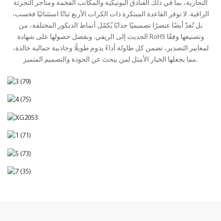
التجارية، بما في ذلك الفنادق البوتيكية والمكاتب الفخمة ومتاجر التجزئة
الراقية. لا توفر القاعدة المبتكرة ذات الكرات الأربع ثباتًا استثنائيًا فحسب،
بل تُعدّ أيضًا عنصرًا تصميميًا جذابًا يُكمّل أنماط الديكور المختلفة، من
الحديث إلى الريفي. وبفضل حصولها على شهادة RoHS وتصنيعها وفقًا
لمعايير التصدير، تضمن كل طاولة أداءً يدوم طويلًا وجاذبية جمالية خالدة،
مما يجعلها الخيار الأمثل لمن يبحث عن الجودة والتصميم المتميز.