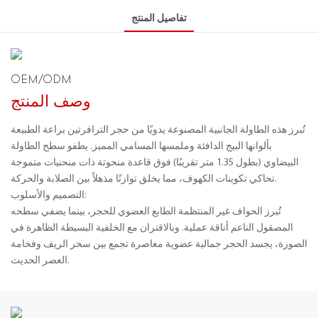
تفاصيل المنتج
OEM/ODM
وصف المنتج
تُبرز هذه الطاولة الجانبية المصنوعة يدويًا من حجر الترافرتين براعة الطبيعة
بألوانها البيج الدافئة وملمسها المسامي المميز. يطفو سطح الطاولة
البيضاوي (بطول 1.35 متر تقريبًا) فوق قاعدة منحوتة ذات منحنيات متموجة
تحاكي تكوينات الكهوف، مما يخلق توازنًا مذهلاً بين الصلابة والحركة.
التصميم والأسلوب:
تُبرز الحواف غير المنتظمة الطابع العضوي للحجر، بينما يضفي سطحه
المصقول الناعم أناقة عملية. وبالاقتران مع الخلفية البسيطة الظاهرة في
الصورة، يجسد الحجر جمالية عضوية معاصرة تجمع بين سحر الريف وفخامة
العصر الحديث.