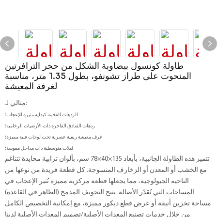
طاولة كونسول بيضاوية الشكل من حجر الترافرتين
المنحوت على طراز تشونفو، بطول 1.35 متر، مناسبة
لغرفة المعيشة
مثالي لـ:
الردهات الفخمة كبداية مثيرة للإعجاب؛
ردهات الفنادق الفاخرة ذات الأرضيات الرخامية؛
غرف معيشة ريفية عصرية تحت لوحات فنية مميزة؛
فيلات متوسطية ذات مداخل مقوسة؛
تتميز هذه الطاولة الجانبية، بأبعاد 135×40×78 سم، بألوان ترابية محايدة تتناغم
مع الخشب أو المعدن أو الزخارف المنسوجة. كل قطعة فريدة من نوعها من
الناحية الجيولوجية، مما يجعلها قطعة مركزية مميزة تُثير الإعجاب في
المساحات التي تُقدّر الأصالة. يتيح التجويف المدمج (الظاهر في القاعدة)
مساحة تخزين أنيقة أو عرض قطع ديكور مميزة، مع إمكانية التخصيص الكامل
من خلال خدمات تصنيع المعدات الأصلية/تصميم المعدات الأصلية لدينا.