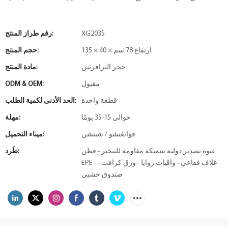
XG2035
رقم طراز المنتج:
135 × 40 × ارتفاع 78 سم
حجم المنتج:
حجر الترافرتين
مادة المنتج:
مقبول
ODM & OEM:
قطعة واحدة
الحد الأدنى لكمية الطلب:
حوالي 15-35 يومًا
مهلة:
قوانغتشو / شنتشن
ميناء التحميل:
عبوة تصدير دولية سميكة مقاومة للتبخير - قطن
طَرد:
EPE - غلاف فقاعي - واقيات زوايا - ورق كرافت -
صندوق خشبي