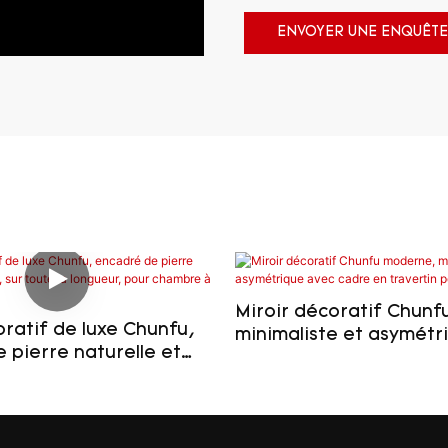
ENVOYER UNE ENQUÊTE
Miroir décoratif Chun
oratif de luxe Chunfu,
minimaliste et asymétr
 pierre naturelle et
cadre en travertin pour
 toute la longueur,
bain
bre à coucher