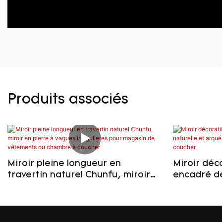
Produits associés
Miroir pleine longueur en
Miroir déc
travertin naturel Chunfu, miroir
encadré de
en pierre à vagues irrégulières
arqué, sur
pour magasin de vêtements ou
pour cham
chambre à coucher