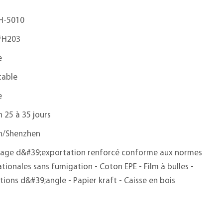
H-5010
*H203
e
table
e
n 25 à 35 jours
n/Shenzhen
age d&#39;exportation renforcé conforme aux normes
ationales sans fumigation - Coton EPE - Film à bulles -
tions d&#39;angle - Papier kraft - Caisse en bois