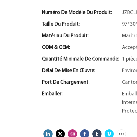
Numéro De Modèle Du Produit:
JZBGL
Taille Du Produit:
97*30
Matériau Du Produit:
Marbr
ODM & OEM:
Accep
Quantité Minimale De Commande:
1 pièc
Délai De Mise En Œuvre:
Enviro
Port De Chargement:
Canto
Emballer:
Emball
intern
Protec