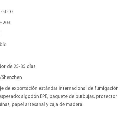
-5010
H203
l
ble
or de 25-35 días
/Shenzhen
je de exportación estándar internacional de fumigación
 espesado: algodón EPE, paquete de burbujas, protector
inas, papel artesanal y caja de madera.