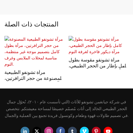
المنتجات ذات الصلة
مرآة تشونفو مقوسة بطول
كامل بإطار من الحجر الطبيعي،
مرآة ديكور فاخرة لغرفة النوم
مرآة تشونفو الطبيعية
المصنوعة من حجر الترافرتين،
مرآة بطول كامل بتصميم موجة
غير منتظمة، مناسبة لمحلات
الملابس وغرف النوم.
في شركة جيانغمن تشونفو للأثاث (التي تأسست عام ٢٠١٠)، نُحوّل جمال
الحجر الطبيعي الخالد إلى أثاث مُصمّم خصيصًا لمساحة معيشتكم. نتخصص
في تصميم طاولات قهوة وطعام وكونسول فريدة تجمع بين العملية والجمال.