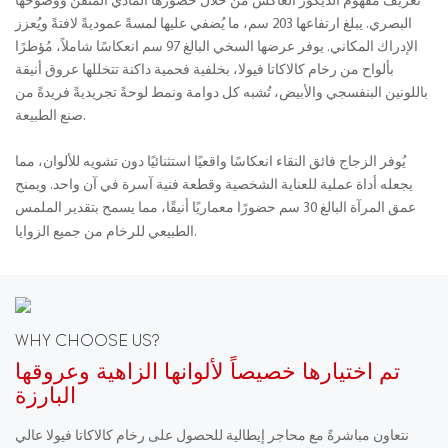
تعريف مفهوم الديكور العاكس من خلال حضورها المادي المتقن ووضوحها
البصري. يبلغ ارتفاعها 203 سم، ما يُضفي عليها لمسةً عموديةً لافتةً ويُعزز
الإدراك المكاني. يوفر عرضها السخي البالغ 97 سم انعكاسًا شاملاً، مُؤطرًا
بألواح من رخام كالاكاتا فيولا، بخلفية فحمية داكنة تتخللها عروق أنيقة
باللونين البنفسجي والأبيض، تُشبه كل دوامة ونمط لوحةً تجريديةً فريدةً من
صنع الطبيعة.
يُوفر الزجاج فائق النقاء انعكاسًا واقعيًا استثنائيًا دون تشويه للألوان، مما
يجعله أداة عملية للعناية الشخصية وقطعة فنية آسرة في آن واحد. ويمنح
عمق المرآة البالغ 30 سم حضورًا معماريًا أنيقًا، مما يسمح بتقدير الملمس
الطبيعي للرخام من جميع الزوايا.
WHY CHOOSE US?
تم اختيارها خصيصاً لألوانها الزاهية وعروقها
البارزة
نتعاون مباشرةً مع محاجر إيطالية للحصول على رخام كالاكاتا فيولا عالي