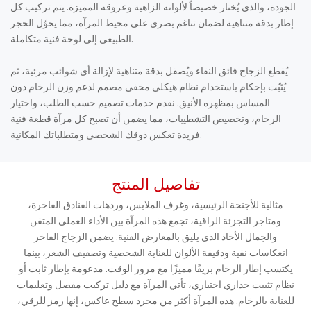
الجودة، والذي يُختار خصيصاً لألوانه الزاهية وعروقه المميزة. يتم تركيب كل
إطار بدقة متناهية لضمان تناغم بصري على محيط المرآة، مما يحوّل الحجر
الطبيعي إلى لوحة فنية متكاملة.
يُقطع الزجاج فائق النقاء ويُصقل بدقة متناهية لإزالة أي شوائب مرئية، ثم
يُثبّت بإحكام باستخدام نظام هيكلي مخفي مصمم لدعم وزن الرخام دون
المساس بمظهره الأنيق. نقدم خدمات تصميم حسب الطلب، واختيار
الرخام، وتخصيص التشطيبات، مما يضمن أن تصبح كل مرآة قطعة فنية
فريدة تعكس ذوقك الشخصي ومتطلباتك المكانية.
تفاصيل المنتج
مثالية للأجنحة الرئيسية، وغرف الملابس، وردهات الفنادق الفاخرة،
ومتاجر التجزئة الراقية، تجمع هذه المرآة بين الأداء العملي المتقن
والجمال الأخاذ الذي يليق بالمعارض الفنية. يضمن الزجاج الفاخر
انعكاسات نقية ودقيقة الألوان للعناية الشخصية وتصفيف الشعر، بينما
يكتسب إطار الرخام بريقًا مميزًا مع مرور الوقت. مدعومة بإطار ثابت أو
نظام تثبيت جداري اختياري، تأتي المرآة مع دليل تركيب مفصل وتعليمات
للعناية بالرخام. هذه المرآة أكثر من مجرد سطح عاكس، إنها رمز للرقي،