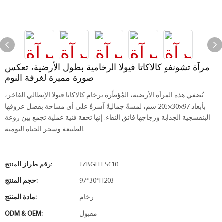
مرآة تشونفو كالاكاتا فيولا الرخامية بطول الأرضية، تعكس
صورة مميزة لغرفة النوم
تُضفي هذه المرآة الأرضية، المُؤطّرة برخام كالاكاتا فيولا الإيطالي الفاخر،
بأبعاد 97×30×203 سم، لمسةً جماليةً آسرةً على أي مساحة بفضل عروقها
البنفسجية الجذابة وزجاجها فائق النقاء. إنها تحفة فنية عملية تجمع بين روعة
الطبيعة وسحر الحياة اليومية.
JZBGLH-5010
رقم طراز المنتج:
97*30*H203
حجم المنتج:
رخام
مادة المنتج:
مقبول
ODM & OEM: