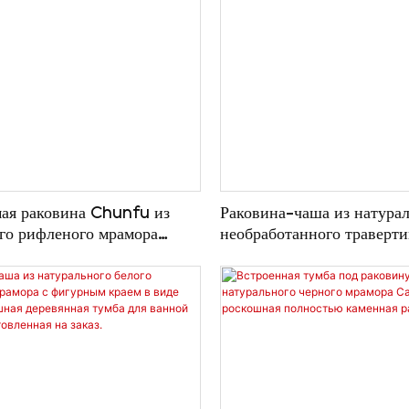
ая раковина Chunfu из
Раковина-чаша из натура
го рифленого мрамора
необработанного траверт
оскошная подвесная
необработанными краями
з мрамора «все в одном».
изготовленная на заказ из
дерева, для ванной комна