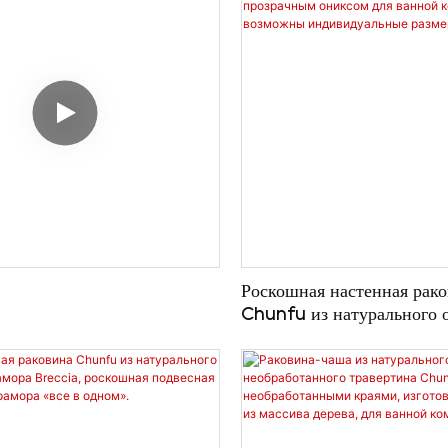
Роскошная настенная рак
Chunfu из натурального 
волнообразным краем и п
ониксом для ванной комн
возможны индивидуальны