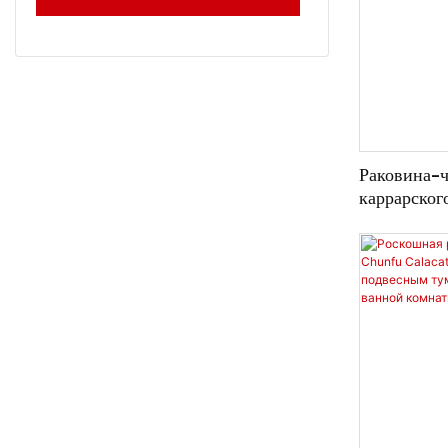
Раковина-ч
каррарског
краем в ви
деревянная
изготовленн