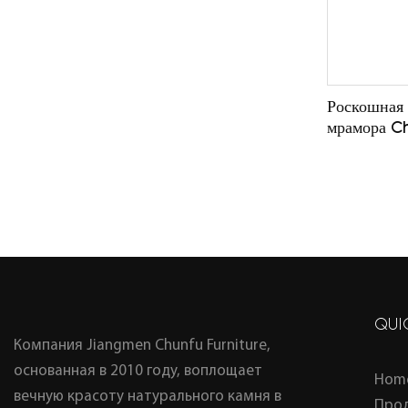
Роскошная 
мрамора C
изготовлен
тумбой из 
ванной ком
QUI
Компания Jiangmen Chunfu Furniture,
основанная в 2010 году, воплощает
Hom
вечную красоту натурального камня в
Про