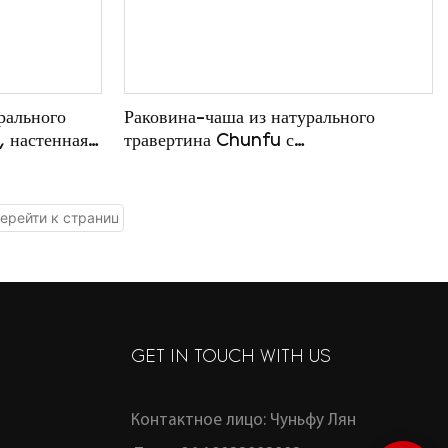
рального
Раковина-чаша из натурального
 настенная,
травертина Chunfu с
на заказ, с
необработанными краями, роскошная
иком для
столешница для ванной комнаты из
дерева, изготовленная на заказ.
GET IN TOUCH WITH US
Контактное лицо: Чуньфу Лян