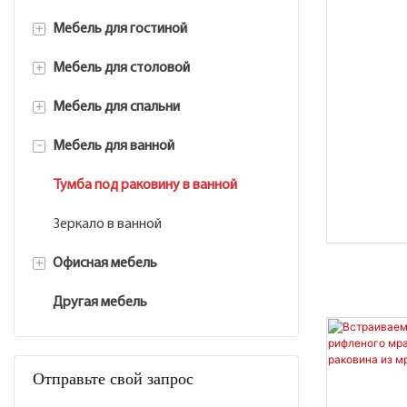
+
Мебель для гостиной
+
Мебель для столовой
Приставной столик
+
Мебель для спальни
Кофейный столик
Обеденный стол
-
Мебель для ванной
Консольный стол
Сервант
Прикроватная тумбочка
ТВ-тумба
Туалетный столик
Тумба под раковину в ванной
Рама для камина
Напольное зеркало
Зеркало в ванной
+
Офисная мебель
Предметы декора
Другая мебель
Офисный стол
Книжный шкаф
Отправьте свой запрос