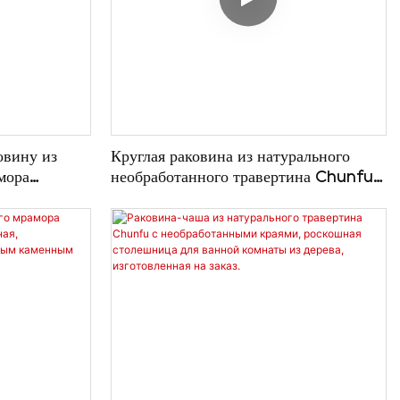
овину из
Круглая раковина из натурального
мора
необработанного травертина Chunfu в
шная
стиле ваби-саби, изготовленная на
вина.
заказ из массива дерева.