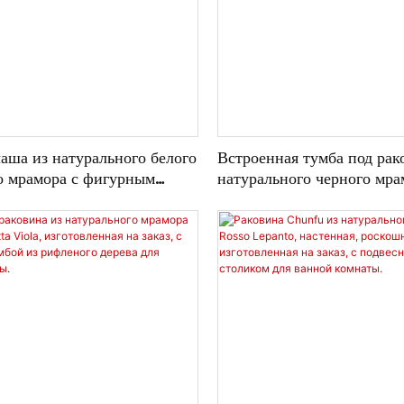
аша из натурального белого
Встроенная тумба под рак
о мрамора с фигурным
натурального черного мра
де цветка, роскошная
Calacatta Viola, роско
 тумба для ванной комнаты,
полностью каменная рако
ая на заказ.