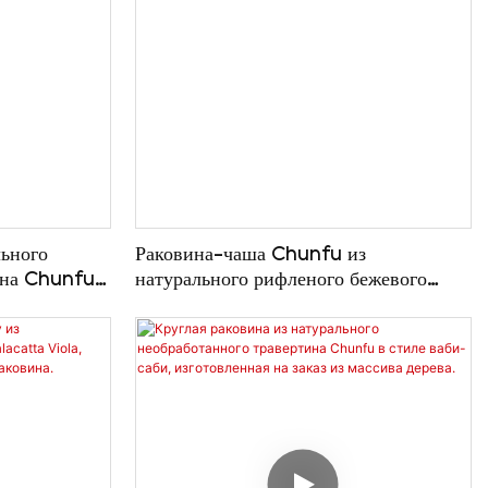
льного
Раковина-чаша Chunfu из
ина Chunfu с
натурального рифленого бежевого
,
травертина, подвесная тумба под
 массива
раковину из массива дерева в стиле
ты.
ваби-саби.