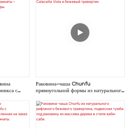
овина
Раковина-чаша Chunfu
оникса с
прямоугольной формы из натурального
розрачным
камня | Дополнительно: мрамор
аты –
Calacatta Viola и бежевый
е размеры.
травертин