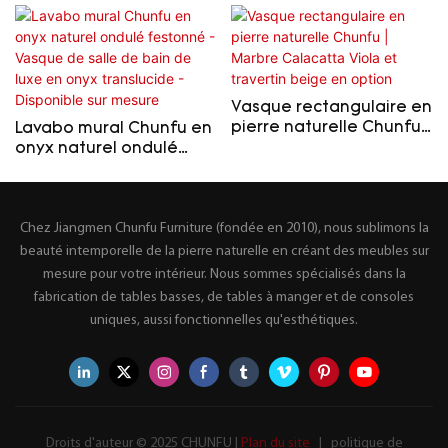
Vasque rectangulaire en
pierre naturelle Chunfu |
Lavabo mural Chunfu en
Marbre Calacatta Viola
onyx naturel ondulé
et travertin beige en
festonné - Vasque de
option
salle de bain de luxe en
onyx translucide -
Chez Jiangmen Chunfu Furniture (fondée en 2010), nous sublimons la
Disponible sur mesure
beauté intemporelle de la pierre naturelle en créant des meubles sur
mesure pour votre intérieur. Nous sommes spécialisés dans la
fabrication de tables basses, de tables à manger et de consoles
uniques, aussi fonctionnelles qu'esthétiques.
Droits d'auteur © 2025 CHUNFU |
Plan du site
|
politique de