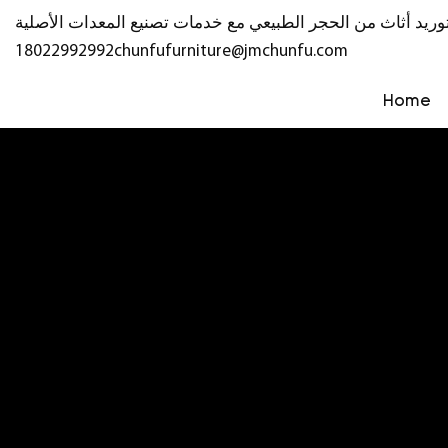
18022992992
chunfufurniture@jmchunfu.com
Home