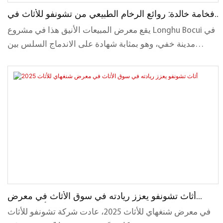
فخامة خالدة: روائع الرخام الطبيعي من تشونفو للأثاث في
معرض لونغو بوكوي للمبيعات
يقع معرض المبيعات الأنيق هذا في مشروع Longhu Bocui في
مدينة خفي، وهو بمثابة شهادة على الاندماج السلس بين
التصميم الراقي والحرفية المصنوعة من الحجر الطبيعي، والذي
أبدعته شركة Jiangmen Chunfu Furniture Co., Ltd. بالتعاون
مع SGD Shiguan Design و Chidao Interior Design، قمنا
بتحويل المساحة إلى ملاذ من الفخامة الراقية باستخدام أثاث
من الرخام الطبيعي الفاخر.
أثاث تشونفو يعزز ريادته في سوق الأثاث في معرض
شنغهاي للأثاث 2025
في معرض شنغهاي للأثاث 2025، عادت شركة تشونفو للأثاث