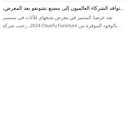
توافد الشركاء العالميون إلى مصنع تشونفو بعد المعرض،
لإبرام صفقات دولية
بعد عرضنا المتميز في معرض شنغهاي للأثاث في سبتمبر
2024، رحبت شركة Chunfu Furniture بالوفود الموقرة من
الأسواق الدولية الرئيسية - بما في ذلك المملكة المتحدة
وأستراليا والمملكة العربية السعودية - لإجراء عمليات تفتيش
شاملة للمصنع.