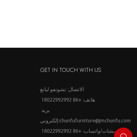
GET IN TOUCH WITH US
الاتصال: تشونفو ليانغ
هاتف: +86 18022992992
بريد
chunfufurniture@jmchunfu.com
إلكتروني:
ويشات/واتساب: +86 18022992992