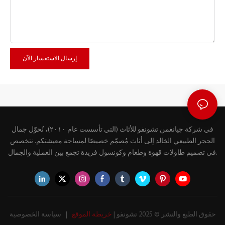
إرسال الاستفسار الآن
في شركة جيانغمن تشونفو للأثاث (التي تأسست عام ٢٠١٠)، نُحوّل جمال
الحجر الطبيعي الخالد إلى أثاث مُصمّم خصيصًا لمساحة معيشتكم. نتخصص
في تصميم طاولات قهوة وطعام وكونسول فريدة تجمع بين العملية والجمال.
حقوق الطبع والنشر © 2025 تشونفو |
خريطة الموقع
|
سياسة الخصوصية