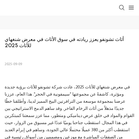
أثاث تشونفو يعزز ريادته في سوق الأثاث في معرض شنغهاي 
للأثاث 2025
2025-09-09
في معرض شنغهاي للأثاث 2025، عادت شركة تشونفو للأثاث برؤية جديدة
ومؤثرة، كاشفةً عن مجموعتها "سيمفونية في الحجر". هذا العام، عززنا
عرضنا بمجموعة موسعة من الترافرتين البيج المميز لدينا، وأطلقنا خطًا
جديدًا مذهلاً من أثاث الرخام الفاخر. وقد ساهم الدمج الاستراتيجي بين
القوام والمواد في خلق عرض ديناميكي ومتطور، مما عزز سمعتنا كمبتكرين
في هذا المجال. استقطب جناحنا يوميًا عددًا غير مسبوق من الزوار، حيث
استقطب أكثر من 380 عميلًا محتملًا عالي الجودة، وساهم في إبرام العديد
من الصفقات المباشرة مع موزعين ومصممين من أسواق رئيسية في